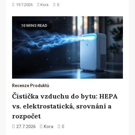
19.7.2026
Kora
0
1
10 MINS READ
Recenze Produktů
Čistička vzduchu do bytu: HEPA
vs. elektrostatická, srovnání a
rozpočet
0
27.7.2026
Kora