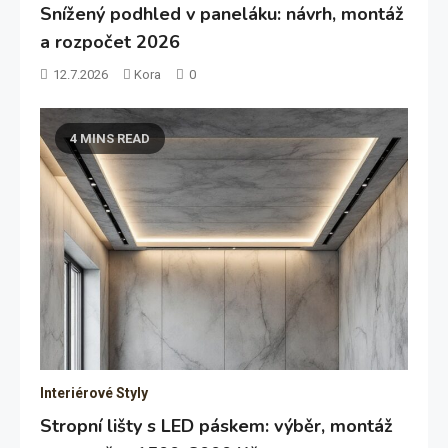
Snížený podhled v paneláku: návrh, montáž
a rozpočet 2026
12.7.2026
Kora
0
4 MINS READ
Interiérové Styly
Stropní lišty s LED páskem: výběr, montáž