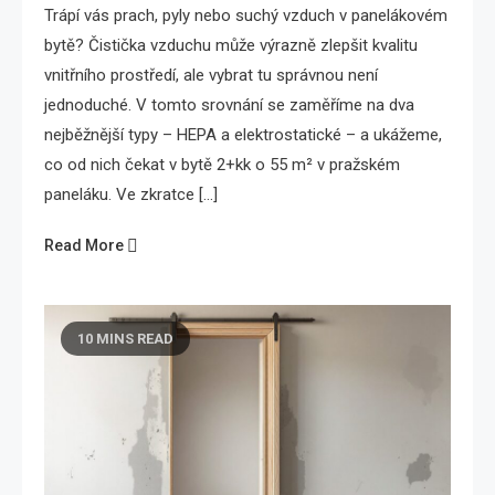
Trápí vás prach, pyly nebo suchý vzduch v panelákovém
bytě? Čistička vzduchu může výrazně zlepšit kvalitu
vnitřního prostředí, ale vybrat tu správnou není
jednoduché. V tomto srovnání se zaměříme na dva
nejběžnější typy – HEPA a elektrostatické – a ukážeme,
co od nich čekat v bytě 2+kk o 55 m² v pražském
paneláku. Ve zkratce […]
Read More
10 MINS READ