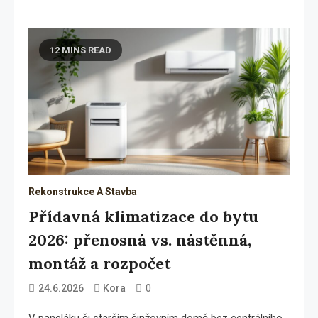
12 MINS READ
Rekonstrukce A Stavba
Přídavná klimatizace do bytu
2026: přenosná vs. nástěnná,
montáž a rozpočet
0
24.6.2026
Kora
V paneláku či starším činžovním domě bez centrálního