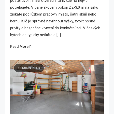
postel uvolní metr čtvereční tam, kde ho nejvíc
potřebujete. V panelákovém pokoji 2,2-3,0 m na šířku
získáte pod lůžkem pracovní místo, šatní skříň nebo
hernu. Klíč je správně navrhnout výšky, zvolit nosné
profily a bezpečné kotvení do konkrétní zdi. V českých
bytech se typicky setkáte s […]
Read More
18 MINS READ