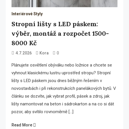
Interiérové Styly
Stropní lišty s LED páskem:
výběr, montáž a rozpočet 1500-
8000 Kč
0
4.7.2026
Kora
Plánujete osvětlení obýváku nebo ložnice a chcete se
vyhnout klasickému lustru uprostřed stropu? Stropní
lišty s LED páskem jsou dnes běžným řešením v
novostavbách i při rekonstrukcích panelákových bytů. V
článku se dozvíte, jak vybrat profil, pásek a zdroj, jak
lišty namontovat na beton i sádrokarton a na co si dát
pozor, aby svítilo rovnoměrně […]
Read More