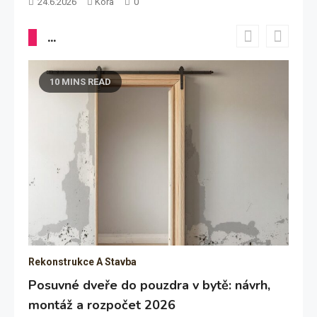
24.6.2026
Kora
0
...
10 MINS READ
Rekonstrukce A Stavba
Re
Posuvné dveře do pouzdra v bytě: návrh,
Sn
montáž a rozpočet 2026
a 