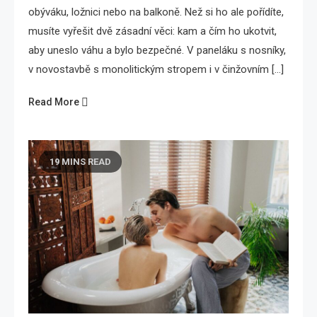
obýváku, ložnici nebo na balkoně. Než si ho ale pořídíte,
musíte vyřešit dvě zásadní věci: kam a čím ho ukotvit,
aby uneslo váhu a bylo bezpečné. V paneláku s nosníky,
v novostavbě s monolitickým stropem i v činžovním […]
Read More
19 MINS READ