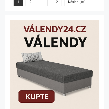
Stránkování
1
…
2
12
Následující
příspěvků