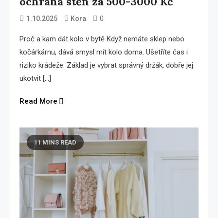
ochrana stěn za 500-3000 Kč
0
1.10.2025
Kora
Proč a kam dát kolo v bytě Když nemáte sklep nebo
kočárkárnu, dává smysl mít kolo doma. Ušetříte čas i
riziko krádeže. Základ je vybrat správný držák, dobře jej
ukotvit […]
Read More
11 MINS READ