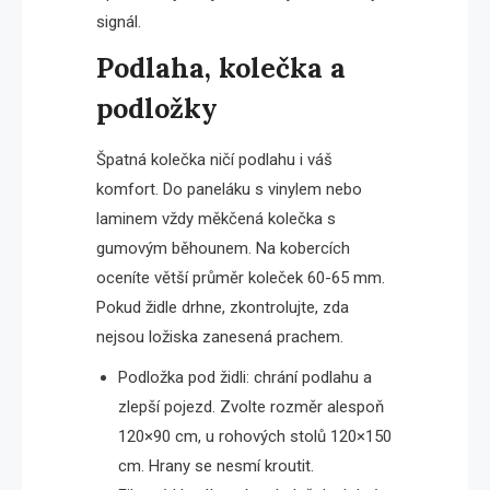
signál.
Podlaha, kolečka a
podložky
Špatná kolečka ničí podlahu i váš
komfort. Do paneláku s vinylem nebo
laminem vždy měkčená kolečka s
gumovým běhounem. Na kobercích
oceníte větší průměr koleček 60-65 mm.
Pokud židle drhne, zkontrolujte, zda
nejsou ložiska zanesená prachem.
Podložka pod židli: chrání podlahu a
zlepší pojezd. Zvolte rozměr alespoň
120×90 cm, u rohových stolů 120×150
cm. Hrany se nesmí kroutit.