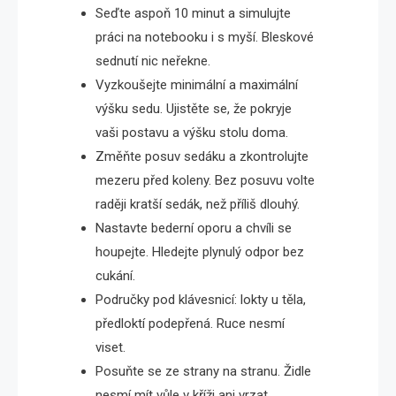
Seďte aspoň 10 minut a simulujte
práci na notebooku i s myší. Bleskové
sednutí nic neřekne.
Vyzkoušejte minimální a maximální
výšku sedu. Ujistěte se, že pokryje
vaši postavu a výšku stolu doma.
Změňte posuv sedáku a zkontrolujte
mezeru před koleny. Bez posuvu volte
raději kratší sedák, než příliš dlouhý.
Nastavte bederní oporu a chvíli se
houpejte. Hledejte plynulý odpor bez
cukání.
Područky pod klávesnicí: lokty u těla,
předloktí podepřená. Ruce nesmí
viset.
Posuňte se ze strany na stranu. Židle
nesmí mít vůle v kříži ani vrzat.