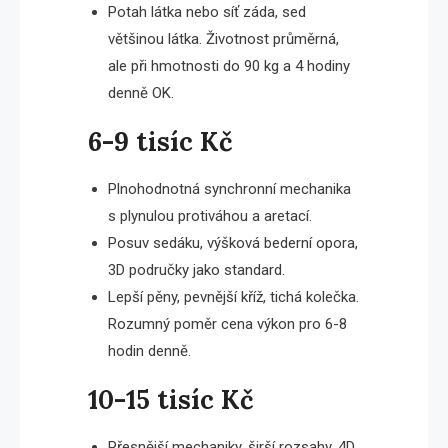
Potah látka nebo síť záda, sed
většinou látka. Životnost průměrná,
ale při hmotnosti do 90 kg a 4 hodiny
denně OK.
6-9 tisíc Kč
Plnohodnotná synchronní mechanika
s plynulou protiváhou a aretací.
Posuv sedáku, výšková bederní opora,
3D područky jako standard.
Lepší pěny, pevnější kříž, tichá kolečka.
Rozumný poměr cena výkon pro 6-8
hodin denně.
10-15 tisíc Kč
Přesnější mechaniky, širší rozsahy, 4D