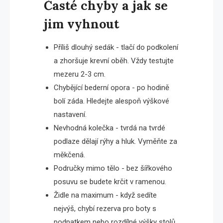
Časté chyby a jak se
jim vyhnout
Příliš dlouhý sedák - tlačí do podkolení
a zhoršuje krevní oběh. Vždy testujte
mezeru 2-3 cm.
Chybějící bederní opora - po hodině
bolí záda. Hledejte alespoň výškové
nastavení.
Nevhodná kolečka - tvrdá na tvrdé
podlaze dělají rýhy a hluk. Vyměňte za
měkčená.
Područky mimo tělo - bez šířkového
posuvu se budete krčit v ramenou.
Židle na maximum - když sedíte
nejvýš, chybí rezerva pro boty s
podpatkem nebo rozdílné výšky stolů.