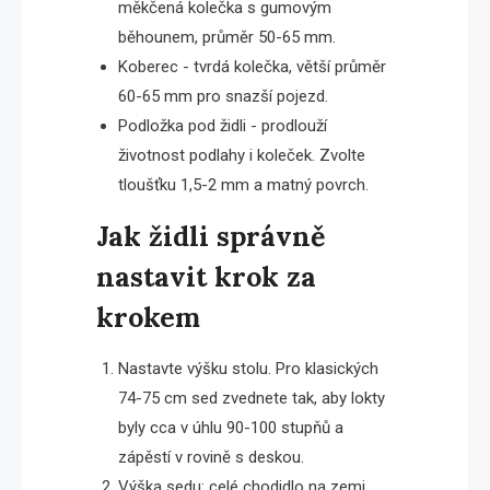
měkčená kolečka s gumovým
běhounem, průměr 50-65 mm.
Koberec - tvrdá kolečka, větší průměr
60-65 mm pro snazší pojezd.
Podložka pod židli - prodlouží
životnost podlahy i koleček. Zvolte
tloušťku 1,5-2 mm a matný povrch.
Jak židli správně
nastavit krok za
krokem
Nastavte výšku stolu. Pro klasických
74-75 cm sed zvednete tak, aby lokty
byly cca v úhlu 90-100 stupňů a
zápěstí v rovině s deskou.
Výška sedu: celé chodidlo na zemi.