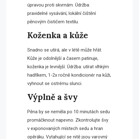
úpravou proti skvrnám. Údržba:
pravidelné vysávání, lokální čištění
pěnovým čističem textilu.
Koženka a kůže
Snadno se utírá, ale v létě může hřát.
Kůže je odolnější a časem patinuje,
koženka je levnější. Údržba: utírat vlhkým
hadříkem, 1-2x ročně kondicionér na kůži,
vyhnout se ostrému slunci.
Výplně a švy
Pěna by se neměla po 10 minutách sedu
promáčknout napevno. Zkontrolujte švy
v exponovaných místech sedu a hran
opěráku. Vytahující se nitě jsou varovný