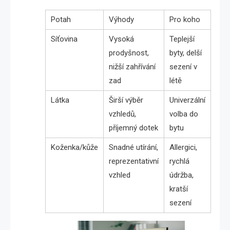
Potah
Výhody
Pro koho
Síťovina
Vysoká
Teplejší
prodyšnost,
byty, delší
nižší zahřívání
sezení v
zad
létě
Látka
Širší výběr
Univerzální
vzhledů,
volba do
příjemný dotek
bytu
Koženka/kůže
Snadné utírání,
Allergici,
reprezentativní
rychlá
vzhled
údržba,
kratší
sezení