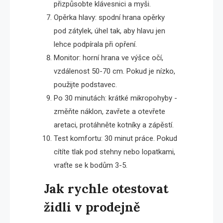
přizpůsobte klávesnici a myši.
Opěrka hlavy: spodní hrana opěrky
pod zátylek, úhel tak, aby hlavu jen
lehce podpírala při opření.
Monitor: horní hrana ve výšce očí,
vzdálenost 50-70 cm. Pokud je nízko,
použijte podstavec.
Po 30 minutách: krátké mikropohyby -
změňte náklon, zavřete a otevřete
aretaci, protáhněte kotníky a zápěstí.
Test komfortu: 30 minut práce. Pokud
cítíte tlak pod stehny nebo lopatkami,
vraťte se k bodům 3-5.
Jak rychle otestovat
židli v prodejně