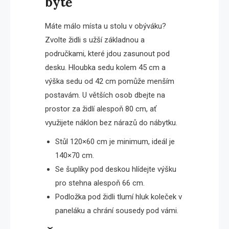
bytě
Máte málo místa u stolu v obýváku?
Zvolte židli s užší základnou a
područkami, které jdou zasunout pod
desku. Hloubka sedu kolem 45 cm a
výška sedu od 42 cm pomůže menším
postavám. U větších osob dbejte na
prostor za židlí alespoň 80 cm, ať
využijete náklon bez nárazů do nábytku.
Stůl 120×60 cm je minimum, ideál je
140×70 cm.
Se šuplíky pod deskou hlídejte výšku
pro stehna alespoň 66 cm.
Podložka pod židli tlumí hluk koleček v
paneláku a chrání sousedy pod vámi.