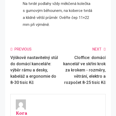
Na tvrdé podlahy vždy měkčená kolečka
s gumovým běhounem, na koberce tvrdá
a klidně větší průměr. Ověřte čep 11×22
mm při výměně.
Read
PREVIOUS
NEXT
Výškově nastavitelný stůl
Cloffice: domácí
more
do domácí kanceláře:
kancelář ve skříni krok
articles
výběr rámu a desky,
za krokem - rozměry,
kabeláž a ergonomie do
větrání, elektro a
8-30 tisíc Kč
rozpočet 8-25 tisíc Kč
Kora