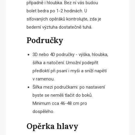
případně i hloubka. Bez ní vás budou
bolet bedra po 1-2 hodinách. U
síťovaných opěráků kontrolujte, zda je
bederní výztuha dostatečně tuhá.
Područky
3D nebo 4D područky - výška, hloubka,
šířka a natočení. Umožní podepřít
předloktí při psaní i myši a sníží napětí
v ramenou.
Šířka mezi područkami: po nastavení
byste se neměli tlačit do boků.
Minimum cca 46-48 cm pro
dospělého.
Opěrka hlavy