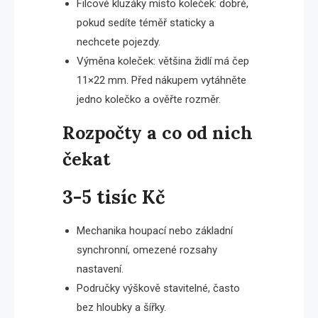
Filcové kluzáky místo koleček: dobré,
pokud sedíte téměř staticky a
nechcete pojezdy.
Výměna koleček: většina židlí má čep
11×22 mm. Před nákupem vytáhněte
jedno kolečko a ověřte rozměr.
Rozpočty a co od nich
čekat
3-5 tisíc Kč
Mechanika houpací nebo základní
synchronní, omezené rozsahy
nastavení.
Područky výškově stavitelné, často
bez hloubky a šířky.