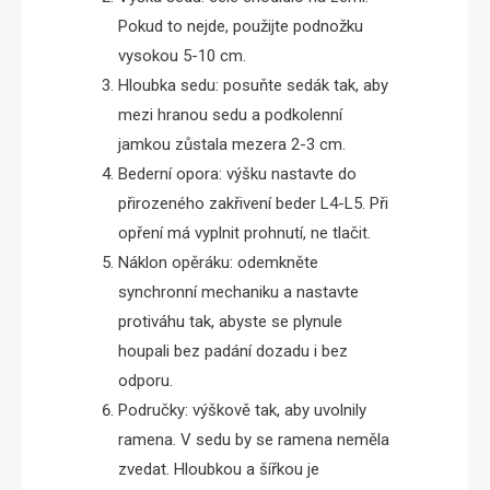
Pokud to nejde, použijte podnožku
vysokou 5-10 cm.
Hloubka sedu: posuňte sedák tak, aby
mezi hranou sedu a podkolenní
jamkou zůstala mezera 2-3 cm.
Bederní opora: výšku nastavte do
přirozeného zakřivení beder L4-L5. Při
opření má vyplnit prohnutí, ne tlačit.
Náklon opěráku: odemkněte
synchronní mechaniku a nastavte
protiváhu tak, abyste se plynule
houpali bez padání dozadu i bez
odporu.
Područky: výškově tak, aby uvolnily
ramena. V sedu by se ramena neměla
zvedat. Hloubkou a šířkou je