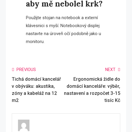
aby mě nebolel krk?
Použijte stojan na notebook a externí
klávesnici s myší. Notebookový displej
nastavte na úroveň očí podobně jako u
monitoru.
Read
PREVIOUS
NEXT
Tichá domácí kancelář
Ergonomická židle do
more
v obýváku: akustika,
domácí kanceláře: výběr,
articles
zóny a kabeláž na 12
nastavení a rozpočet 3-15
m2
tisíc Kč