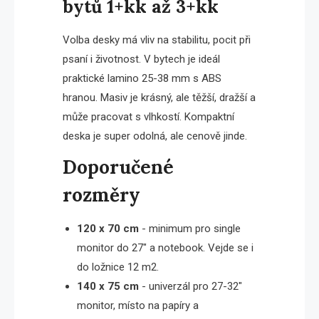
bytů 1+kk až 3+kk
Volba desky má vliv na stabilitu, pocit při
psaní i životnost. V bytech je ideál
praktické lamino 25-38 mm s ABS
hranou. Masiv je krásný, ale těžší, dražší a
může pracovat s vlhkostí. Kompaktní
deska je super odolná, ale cenově jinde.
Doporučené
rozměry
120 x 70 cm
- minimum pro single
monitor do 27″ a notebook. Vejde se i
do ložnice 12 m2.
140 x 75 cm
- univerzál pro 27-32″
monitor, místo na papíry a