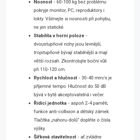
Nosnost
- 60-100 kg bez problému
pokryje monitor, PC, reproduktory i
lokty. Všímejte si nosnosti při pohybu,
ne jen statické.
Stabilita v horní poloze
-
dvoustupňové nohy jsou levnější,
trojstupňové bývají stabilnější a mají
větší rozsah. Zkontrolujte boční vůli
při 110-120 cm.
Rychlost a hlučnost
- 30-40 mm/s je
příjemné tempo. Hlučnost do 50 dB
bývá v bytě akceptovatelná i večer.
Řídicí jednotka
- aspoň 2-4 paměti,
funkce anti-collision a dětský zámek.
Tlačítka „nahoru-dolů“ doplňte o čísla
výšky.
Šířková stavitelnost
- ať zvládne