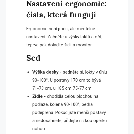
Nastavení ergonomie:
čísla, která fungují
Ergonomie není pocit, ale měřitelné
nastavení. Začněte u výšky loktů a očí,
teprve pak dolaďte židli a monitor.
Sed
Výška desky
- sedněte si, lokty v úhlu
90-100°. U postavy 170 cm to bývá
71-73 cm, u 185 cm 75-77 cm.
Židle
- chodidla celou plochou na
podlaze, kolena 90-100°, bedra
podepřená. Pokud jste menší postavy
a nedosáhnete, přidejte nízkou opěrku
nohou.