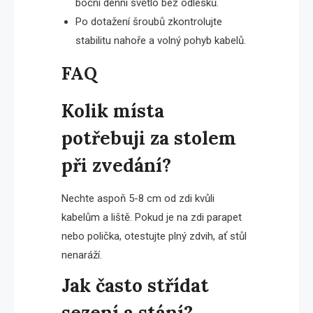
boční denní světlo bez odlesků.
Po dotažení šroubů zkontrolujte
stabilitu nahoře a volný pohyb kabelů.
FAQ
Kolik místa
potřebuji za stolem
při zvedání?
Nechte aspoň 5-8 cm od zdi kvůli
kabelům a liště. Pokud je na zdi parapet
nebo polička, otestujte plný zdvih, ať stůl
nenaráží.
Jak často střídat
sezení a stání?