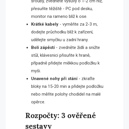
šrouby, zvedněte výsuvy o 1-2 cm níž,
přesuňte těžiště - PC pod desku,
monitor na rameno blíž k ose.
Krátké kabely
- vyměňte za 2-3 m,
dodejte průchodku blíž k zařízení,
udělejte smyčku u zadní hrany.
Bolí zápěstí
- zvedněte židli a snižte
stůl, klávesnici přisuňte k hraně,
případně přidejte měkkou podložku k
myši.
Unavené nohy při stání
- zkraťte
bloky na 15-20 min a přidejte podložku
nebo měňte polohy chodidel na malé
opěrce.
Rozpočty: 3 ověřené
sestavy