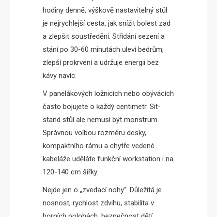
hodiny denně, výškově nastavitelný stůl
je nejrychlejší cesta, jak snížit bolest zad
a zlepšit soustředění. Střídání sezení a
stání po 30-60 minutách uleví bedrům,
zlepší prokrvení a udržuje energii bez
kávy navíc.
V panelákových ložnicích nebo obývácích
často bojujete o každý centimetr. Sit-
stand stůl ale nemusí být monstrum.
Správnou volbou rozměru desky,
kompaktního rámu a chytře vedené
kabeláže uděláte funkční workstation i na
120-140 cm šířky.
Nejde jen o „zvedací nohy“. Důležitá je
nosnost, rychlost zdvihu, stabilita v
horních polohách, bezpečnost dětí,