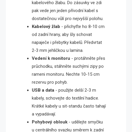
kabelového žlabu. Do zásuvky ve zdi
pak vede jen jeden přívodní kabel s
dostatečnou vůlí pro nejvyšší polohu.
Kabelový žlab
- přichyťte ho 8-10 cm
od zadní hrany, aby šly schovat
napaječe i přebytky kabelů. Předvrtat
2-3 mm jehličkou u lamina.
Vedení k monitoru
- protáhněte přes
průchodku, stáhněte suchými zipy po
rameni monitoru. Nechte 10-15 cm
rezervu pro pohyb.
USB a data
- použijte delší 2-3 m
kabely, schovejte do textilní hadice.
Krátké kabely u sit-standu často tahají
a vypadávají.
Pohybový oblouk
- udělejte smyčku
u centrálního svazku směrem k zadní