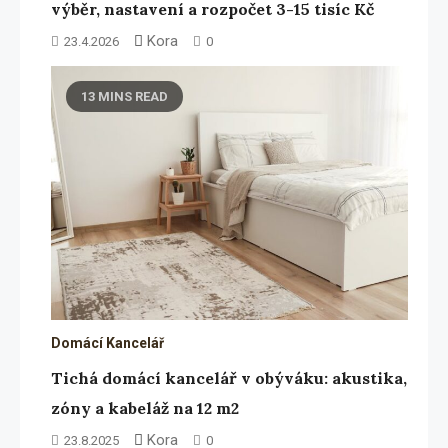
výběr, nastavení a rozpočet 3-15 tisíc Kč
Kora
23.4.2026
0
13 MINS READ
Domácí Kancelář
Tichá domácí kancelář v obýváku: akustika,
zóny a kabeláž na 12 m2
Kora
23.8.2025
0