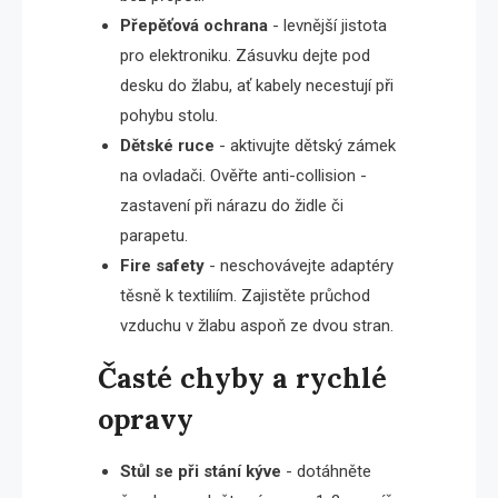
Přepěťová ochrana
- levnější jistota
pro elektroniku. Zásuvku dejte pod
desku do žlabu, ať kabely necestují při
pohybu stolu.
Dětské ruce
- aktivujte dětský zámek
na ovladači. Ověřte anti-collision -
zastavení při nárazu do židle či
parapetu.
Fire safety
- neschovávejte adaptéry
těsně k textiliím. Zajistěte průchod
vzduchu v žlabu aspoň ze dvou stran.
Časté chyby a rychlé
opravy
Stůl se při stání kýve
- dotáhněte