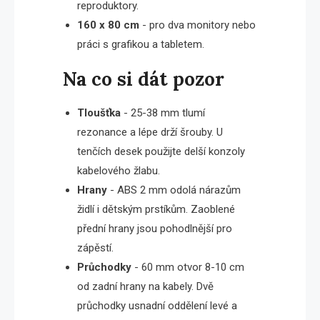
reproduktory.
160 x 80 cm
- pro dva monitory nebo
práci s grafikou a tabletem.
Na co si dát pozor
Tloušťka
- 25-38 mm tlumí
rezonance a lépe drží šrouby. U
tenčích desek použijte delší konzoly
kabelového žlabu.
Hrany
- ABS 2 mm odolá nárazům
židlí i dětským prstíkům. Zaoblené
přední hrany jsou pohodlnější pro
zápěstí.
Průchodky
- 60 mm otvor 8-10 cm
od zadní hrany na kabely. Dvě
průchodky usnadní oddělení levé a