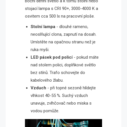
boční denní světlo a k tomu stolní nebo
stojací lampa s CRI 90+, 3000-4000 K a
osvitem cca 500 lx na pracovní ploše.
Stolní lampa
- dlouhé rameno,
neoslňující clona, zapnutí na dosah.
Umístěte na opačnou stranu než je
ruka myši.
LED pásek pod policí
- pokud máte
nad stolem polici, doplňkové světlo
bez stínů. Trafo schovejte do
kabelového žlabu.
Vzduch
- při topné sezoně hlídejte
vlhkost 40-55 %. Suchý vzduch
unavuje, zvlhčovač nebo miska s
vodou pomůže.