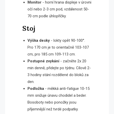
Monitor
- horní hrana displeje v úrovni
očí nebo 2-3 cm pod, vzdálenost 50-
70 cm podle úhlopříčky.
Stoj
Výška desky
- lokty opět 90-100°.
Pro 170 cm je to orientačně 103-107
cm, pro 185 cm 109-113 cm.
Postupné zvykání
- začněte 2x 20
min denně, přidejte po týdnu. Cílově 2-
3 hodiny stání rozdělené do bloků za
den.
Podložka
- měkká anti-fatigue 10-15
mm snižuje únavu chodidel a beder.
Bosoboty nebo ponožky jsou
příjemnější než tvrdé podpatky.