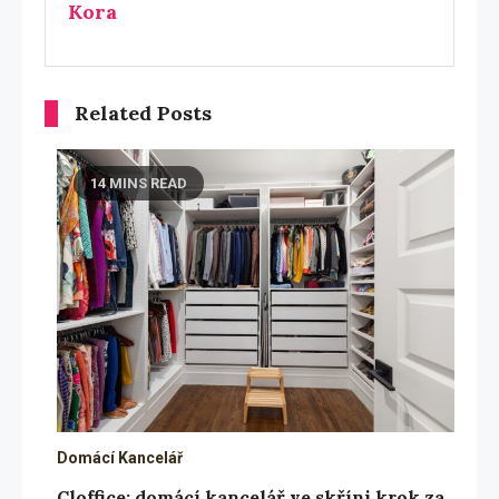
Kora
Related Posts
14 MINS READ
Domácí Kancelář
Cloffice: domácí kancelář ve skříni krok za