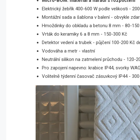
Micro-BOM: materiál a nářadí s rozpočtem
Elektrický žebřík 400-600 W podle velikosti - 2
Montážní sada a šablona v balení - obvykle zda
Hmoždinky do obkladu a betonu 8 mm - 80-150
Vrták do keramiky 6 a 8 mm - 150-300 Kč
Detektor vedení a trubek - půjčení 100-200 Kč d
Vodováha a metr - vlastní
Neutrální silikon na zatmelení průchodu - 120-2
Pro zapojení napevno: krabice IP44, svorky WA
Volitelně týdenní časovač zásuvkový IP44 - 30