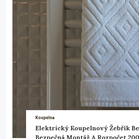
Koupelna
Elektrický Koupelnový Žebřík Be
Bezpečná Montáž A Rozpočet 200