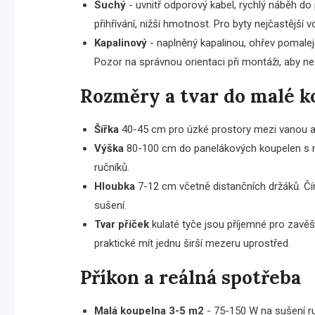
Suchý
- uvnitř odporový kabel, rychlý náběh do
přihřívání, nižší hmotnost. Pro byty nejčastější v
Kapalinový
- naplněný kapalinou, ohřev pomalejš
Pozor na správnou orientaci při montáži, aby n
Rozměry a tvar do malé 
Šířka
40-45 cm pro úzké prostory mezi vanou a 
Výška
80-100 cm do panelákových koupelen s m
ručníků.
Hloubka
7-12 cm včetně distančních držáků. Čím 
sušení.
Tvar příček
kulaté tyče jsou příjemné pro zavěše
praktické mít jednu širší mezeru uprostřed.
Příkon a reálná spotřeba
Malá koupelna 3-5 m2
- 75-150 W na sušení ru