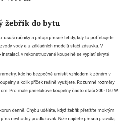
ý žebřík do bytu
: usuší ručníky a přitopí přesně tehdy, kdy to potřebujete.
ozvody vody a u základních modelů stačí zásuvka. V
instalací, v rekonstruované koupelně se vyplatí skryté
 parametry: kde ho bezpečně umístit vzhledem k zónám v
koupelny a kolik příček reálně využijete. Rozumné rozměry
0 cm. Pro malé panelákové koupelny často stačí 300-150 W,
orun denně. Chybu uděláte, když žebřík přetížíte mokrým
 přes nevhodný prodlužovák. Níže najdete přesná pravidla,