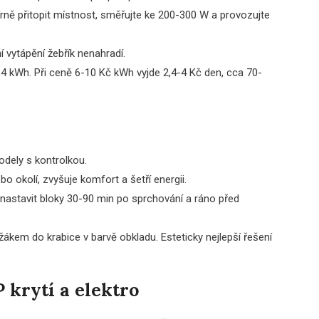
rně přitopit místnost, směřujte ke 200-300 W a provozujte
 vytápění žebřík nenahradí.
,4 kWh. Při ceně 6-10 Kč kWh vyjde 2,4-4 Kč den, cca 70-
odely s kontrolkou.
bo okolí, zvyšuje komfort a šetří energii.
 nastavit bloky 30-90 min po sprchování a ráno před
ákem do krabice v barvě obkladu. Esteticky nejlepší řešení
 krytí a elektro