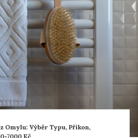
z Omylu: Výběr Typu, Příkon,
0-7000 Kč