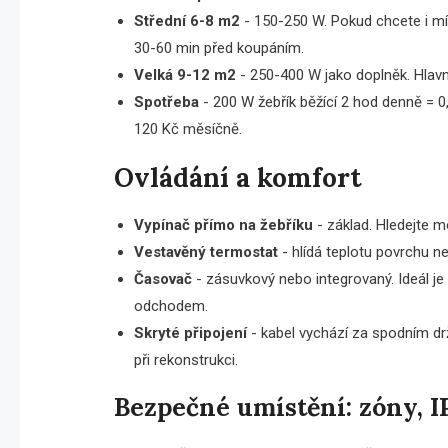
Střední 6-8 m2
- 150-250 W. Pokud chcete i mí
30-60 min před koupáním.
Velká 9-12 m2
- 250-400 W jako doplněk. Hlavní
Spotřeba
- 200 W žebřík běžící 2 hod denně = 0
120 Kč měsíčně.
Ovládání a komfort
Vypínač přímo na žebříku
- základ. Hledejte m
Vestavěný termostat
- hlídá teplotu povrchu ne
Časovač
- zásuvkový nebo integrovaný. Ideál je
odchodem.
Skryté připojení
- kabel vychází za spodním drž
při rekonstrukci.
Bezpečné umístění: zóny, IP