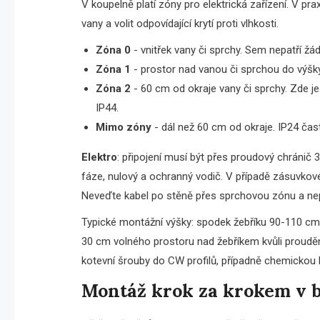
V koupelně platí zóny pro elektrická zařízení. V pr
vany a volit odpovídající krytí proti vlhkosti.
Zóna 0
- vnitřek vany či sprchy. Sem nepatří žád
Zóna 1
- prostor nad vanou či sprchou do výšk
Zóna 2
- 60 cm od okraje vany či sprchy. Zde je
IP44.
Mimo zóny
- dál než 60 cm od okraje. IP24 často
Elektro
: připojení musí být přes proudový chránič 
fáze, nulový a ochranný vodič. V případě zásuvkov
Neveďte kabel po stěně přes sprchovou zónu a nep
Typické montážní výšky: spodek žebříku 90-110 cm
30 cm volného prostoru nad žebříkem kvůli proudění
kotevní šrouby do CW profilů, případně chemickou k
Montáž krok za krokem v b