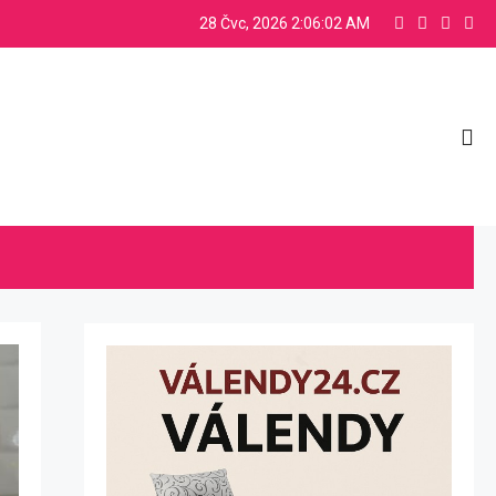
28 Čvc, 2026
2:06:03 AM