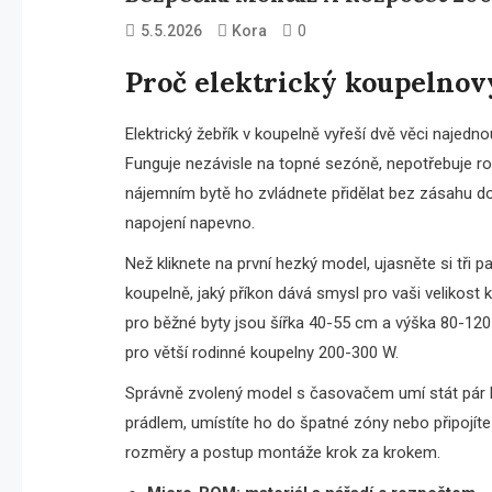
0
5.5.2026
Kora
Proč elektrický koupelnov
Elektrický žebřík v koupelně vyřeší dvě věci najednou
Funguje nezávisle na topné sezóně, nepotřebuje r
nájemním bytě ho zvládnete přidělat bez zásahu do 
napojení napevno.
Než kliknete na první hezký model, ujasněte si tři
koupelně, jaký příkon dává smysl pro vaši velikost 
pro běžné byty jsou šířka 40-55 cm a výška 80-12
pro větší rodinné koupelny 200-300 W.
Správně zvolený model s časovačem umí stát pár k
prádlem, umístíte ho do špatné zóny nebo připojíte
rozměry a postup montáže krok za krokem.