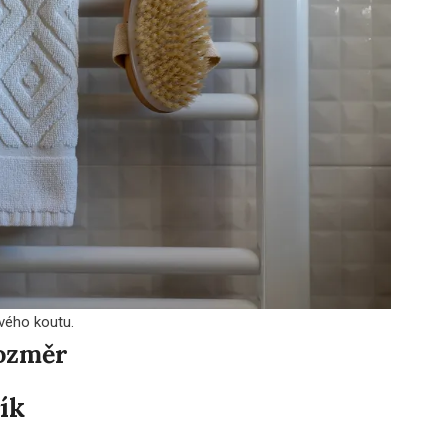
ového koutu.
rozměr
ík