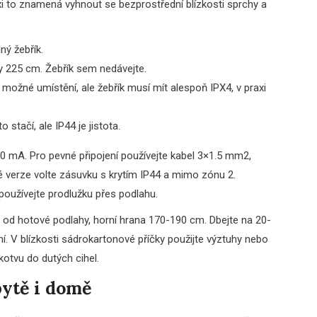
axi to znamená vyhnout se bezprostřední blízkosti sprchy a
ný žebřík.
y 225 cm. Žebřík sem nedávejte.
 možné umístění, ale žebřík musí mít alespoň IPX4, v praxi
 stačí, ale IP44 je jistota.
30 mA. Pro pevné připojení používejte kabel 3×1.5 mm2,
é verze volte zásuvku s krytím IP44 a mimo zónu 2.
oužívejte prodlužku přes podlahu.
 od hotové podlahy, horní hrana 170-190 cm. Dbejte na 20-
. V blízkosti sádrokartonové příčky použijte výztuhy nebo
otvu do dutých cihel.
ytě i domě