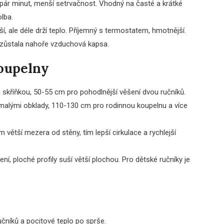
 pár minut, menší setrvačnost. Vhodný na časté a krátké
olba.
í, ale déle drží teplo. Příjemný s termostatem, hmotnější.
ezůstala nahoře vzduchová kapsa.
koupelny
skříňkou, 50-55 cm pro pohodlnější věšení dvou ručníků.
alými obklady, 110-130 cm pro rodinnou koupelnu a více
větší mezera od stěny, tím lepší cirkulace a rychlejší
ní, ploché profily suší větší plochou. Pro dětské ručníky je
čníků a pocitové teplo po sprše.