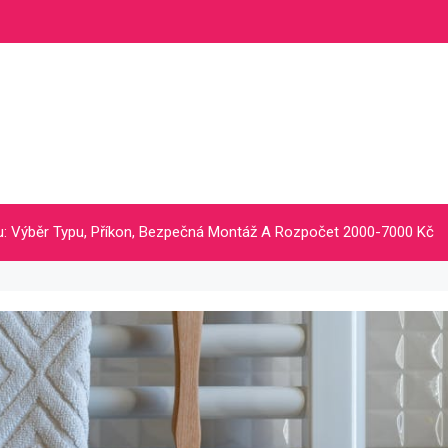
lu: Výběr Typu, Příkon, Bezpečná Montáž A Rozpočet 2000-7000 Kč