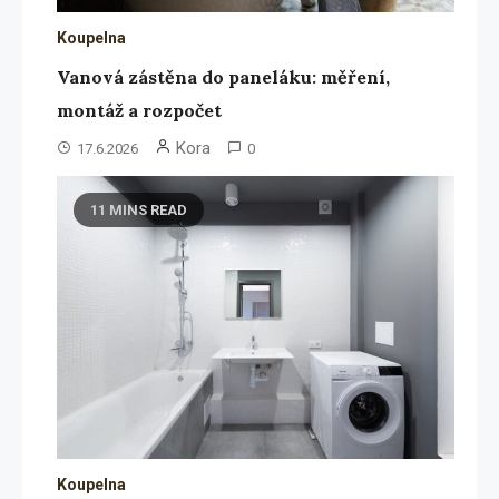
Koupelna
Vanová zástěna do paneláku: měření,
montáž a rozpočet
Kora
17.6.2026
0
11 MINS READ
Koupelna