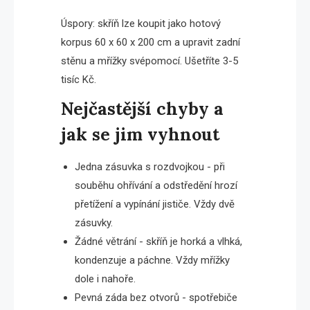
Úspory: skříň lze koupit jako hotový
korpus 60 x 60 x 200 cm a upravit zadní
stěnu a mřížky svépomocí. Ušetříte 3-5
tisíc Kč.
Nejčastější chyby a
jak se jim vyhnout
Jedna zásuvka s rozdvojkou - při
souběhu ohřívání a odstředění hrozí
přetížení a vypínání jističe. Vždy dvě
zásuvky.
Žádné větrání - skříň je horká a vlhká,
kondenzuje a páchne. Vždy mřížky
dole i nahoře.
Pevná záda bez otvorů - spotřebiče