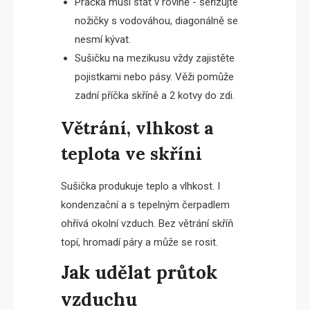
Pračka musí stát v rovině - seřizujte
nožičky s vodováhou, diagonálně se
nesmí kývat.
Sušičku na mezikusu vždy zajistěte
pojistkami nebo pásy. Věži pomůže
zadní příčka skříně a 2 kotvy do zdi.
Větrání, vlhkost a
teplota ve skříni
Sušička produkuje teplo a vlhkost. I
kondenzační a s tepelným čerpadlem
ohřívá okolní vzduch. Bez větrání skříň
topí, hromadí páry a může se rosit.
Jak udělat průtok
vzduchu