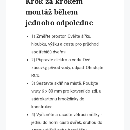
Krok za krokem
montáž během
jednoho odpoledne
1) Změřte prostor. Ověřte šířku,
hloubku, výšku a cestu pro průchod
spotřebičů dveřmi.
2) Připravte elektro a vodu. Dvě
zásuvky, přívod vody, odpad. Otestujte
RCD.
3) Sestavte skříň na místě. Použijte
vruty 6 x 80 mm pro kotvení do zdi, u
sádrokartonu hmoždinky do
konstrukce.
4) Vyřízněte a osadťe větrací mřížky -
jednu do horní části dvířek, druhou do