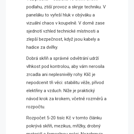
podlahu, ztiší provoz a skryje techniku. V
paneláku to vyřeší hluk v obýváku a
vizuální chaos v koupelně. V domě zase
sjednotí vzhled technické místnosti a
zlepší bezpečnost, když jsou kabely a
hadice za dvířky.
Dobrá skříň a správné odvětrání udrží
vlhkost pod kontrolou, aby vám nerosila
zrcadla ani neplesnivěly rohy. Klíč je
nepodcenit tři věci: stabilitu věže, přívod
elektřiny a vzduch. Níže je praktický
návod krok za krokem, včetně rozměrů a
rozpočtu.
Rozpočet 5-20 tisíc Kč v tomto článku
pokrývá skříň, mezikus, mřížky, drobný
materiál a řemeslnou práci. Nezahrnuje