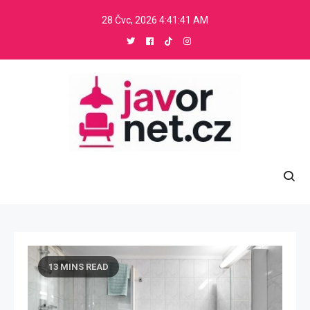
Skip
28 Čvc, 2026
4:41:42 AM
to
content
Javornet
.
13 MINS READ