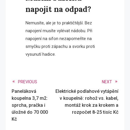
napojit na odpad?
Nemusíte, ale je to praktičtější. Bez
napojení musíte vylévat nádobu. Při
napojení na sifon nezapomeňte na
smyčku proti zápachu a svorku proti
vysunutí hadice.
Read
PREVIOUS
NEXT
Paneláková
Elektrické podlahové vytápění
more
koupelna 3,7 m2:
v koupelně: rohož vs. kabel,
articles
sprcha, pračka i
montáž krok za krokem a
úložné do 70 000
rozpočet 8-25 tisíc Kč
Kč