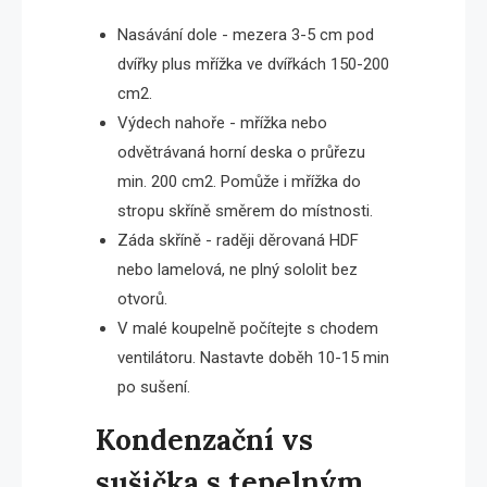
Nasávání dole - mezera 3-5 cm pod
dvířky plus mřížka ve dvířkách 150-200
cm2.
Výdech nahoře - mřížka nebo
odvětrávaná horní deska o průřezu
min. 200 cm2. Pomůže i mřížka do
stropu skříně směrem do místnosti.
Záda skříně - raději děrovaná HDF
nebo lamelová, ne plný sololit bez
otvorů.
V malé koupelně počítejte s chodem
ventilátoru. Nastavte doběh 10-15 min
po sušení.
Kondenzační vs
sušička s tepelným