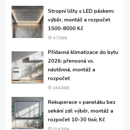
Stropní lišty s LED páskem:
výběr, montáž a rozpočet
1500-8000 Kč
4.7.2026
Přídavná klimatizace do bytu
2026: přenosná vs.
nástěnná, montáž a
rozpočet
24.6.2026
Rekuperace v paneláku bez
sekání zdí: výběr, montáž a
rozpočet 10-30 tisíc Kč
22.6.2026