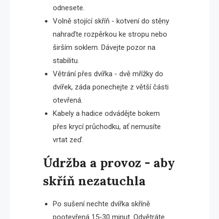
odnesete.
Volně stojící skříň - kotvení do stěny
nahraďte rozpěrkou ke stropu nebo
širším soklem. Dávejte pozor na
stabilitu.
Větrání přes dvířka - dvě mřížky do
dvířek, záda ponechejte z větší části
otevřená.
Kabely a hadice odvádějte bokem
přes krycí průchodku, ať nemusíte
vrtat zeď.
Údržba a provoz - aby
skříň nezatuchla
Po sušení nechte dvířka skříně
pootevřená 15-30 minut. Odvětráte