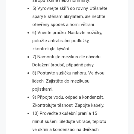
stropu skříně nebo horní lišty.
5) Vyrovnejte skříň do roviny. Utěsněte
spáry k stěnám akrylátem, ale nechte
otevřený spodek a horní větrání.
6) Vneste pračku. Nastavte nožičky,
položte antivibrační podložky,
zkontrolujte kývání.
7) Namontujte mezikus dle návodu.
Dotažení šroubů, případně pásy.
8) Postavte sušičku nahoru. Ve dvou
lidech. Zajistěte do mezikusu
pojistkami.
9) Připojte vodu, odpad a kondenzát.
Zkontrolujte těsnost. Zapojte kabely.
10) Proveďte zkušební praní a 15
minut sušení. Sledujte vibrace, teplotu
ve skříni a kondenzaci na dvířkách.