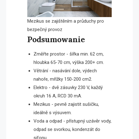
Mezikus se zajištěním a průduchy pro
bezpečný provoz
Podsumowanie
Změřte prostor - šířka min. 62 cm,
hloubka 65-70 cm, výška 200+ cm.
Větrání - nasávání dole, výdech
nahoře, mřížky 150-200 cm2.
Elektro - dvě zásuvky 230 V, každý
okruh 16 A, RCD 30 mA.
Mezikus - pevně zajistit sušičku,
ideálně s výsuvem.
Voda a odpad - přístupný uzávěr vody,
odpad se svorkou, kondenzát do
sifonu.