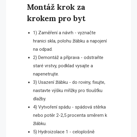
Montáž krok za
krokem pro byt
1) Zaměření a návrh - vyznačte
hranici skla, polohu žlábku a napojení
na odpad.
2) Demontáž a příprava - odstraňte
staré vrstvy, podklad vysajte a
napenetrujte.
3) Usazení žlábku - do roviny, fixujte,
nastavte výšku mřížky pro tloušťku
dlažby.
4) Vytvoření spádu - spádová stěrka
nebo potěr 2-2,5 procenta směrem k
žlábku.
5) Hydroizolace 1 - celoplošně