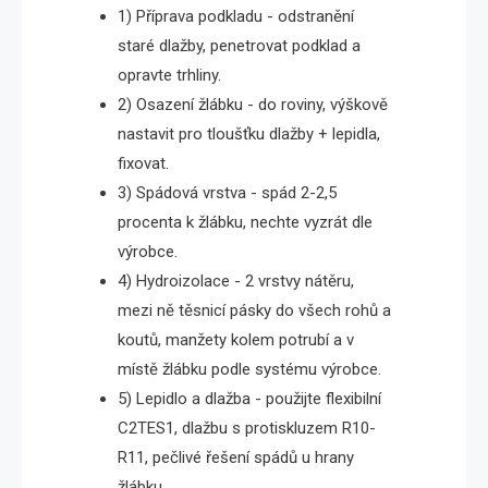
1) Příprava podkladu - odstranění
staré dlažby, penetrovat podklad a
opravte trhliny.
2) Osazení žlábku - do roviny, výškově
nastavit pro tloušťku dlažby + lepidla,
fixovat.
3) Spádová vrstva - spád 2-2,5
procenta k žlábku, nechte vyzrát dle
výrobce.
4) Hydroizolace - 2 vrstvy nátěru,
mezi ně těsnicí pásky do všech rohů a
koutů, manžety kolem potrubí a v
místě žlábku podle systému výrobce.
5) Lepidlo a dlažba - použijte flexibilní
C2TES1, dlažbu s protiskluzem R10-
R11, pečlivé řešení spádů u hrany
žlábku.