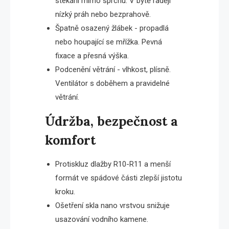
stékání mimo sprchu. V bytě raději
nízký práh nebo bezprahově.
Špatně osazený žlábek - propadlá
nebo houpající se mřížka. Pevná
fixace a přesná výška.
Podcenění větrání - vlhkost, plísně.
Ventilátor s doběhem a pravidelné
větrání.
Údržba, bezpečnost a
komfort
Protiskluz dlažby R10-R11 a menší
formát ve spádové části zlepší jistotu
kroku.
Ošetření skla nano vrstvou snižuje
usazování vodního kamene.