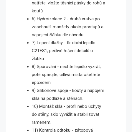
natřete, vložte těsnicí pásky do rohů a
koutů.
6) Hydroizolace 2 - druhá vrstva po
zaschnutí, manžety okolo prostupů a
napojení žlábku dle návodu.
7) Lepení dlažby - flexibilní lepidlo
C2TES1, pečlivé řešení detailů u
žlábku.
8) Spárování - nechte lepidlo vyzrát,
poté spárujte; citlivá místa ošetřete
epoxidem.
9) Silikonové spoje - kouty a napojení
skla na podlaze a stěnách.
10) Montáž skla - profil nebo úchyty
do stěny, sklo vyvážit a stabilizovat
ramenem.
11) Kontrola odtoku - zátopová