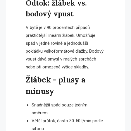
Odtok: žlábek vs.
bodový vpust
V bytě je v 90 procentech případů
praktičtější lineární žlábek. Umožňuje
spád v jedné rovině a jednodušší
pokládku velkoformátové dlažby. Bodový
vpust dává smysl v malých sprchách
nebo při omezené výšce skladby.
Žlábek - plusy a
mínusy
Snadnější spád pouze jedním
směrem.
Větší průtok, často 30-50 l/min podle
sifonu.