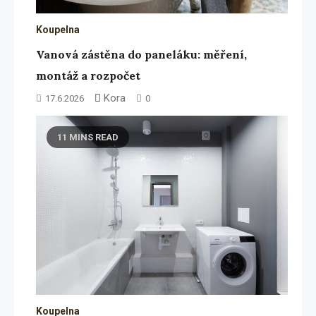
Koupelna
Vanová zástěna do paneláku: měření,
montáž a rozpočet
Kora
17.6.2026
0
11 MINS READ
Koupelna