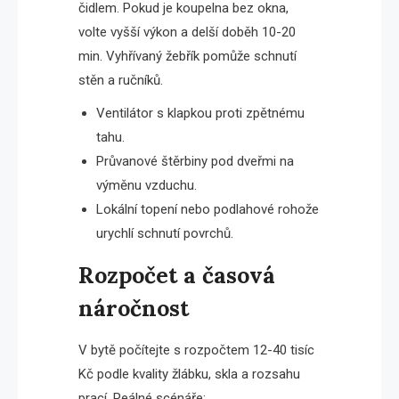
čidlem. Pokud je koupelna bez okna,
volte vyšší výkon a delší doběh 10-20
min. Vyhřívaný žebřík pomůže schnutí
stěn a ručníků.
Ventilátor s klapkou proti zpětnému
tahu.
Průvanové štěrbiny pod dveřmi na
výměnu vzduchu.
Lokální topení nebo podlahové rohože
urychlí schnutí povrchů.
Rozpočet a časová
náročnost
V bytě počítejte s rozpočtem 12-40 tisíc
Kč podle kvality žlábku, skla a rozsahu
prací. Reálné scénáře: