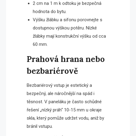
2 cm na 1 m k odtoku je bezpečná
hodnota do bytu.
Výšku žlábku a sifonu porovnejte s
dostupnou výškou potěru. Nízké
žlábky mají konstrukční výšku od cca
60 mm.
Prahová hrana nebo
bezbariérově
Bezbariérový vstup je estetický a
bezpečný, ale náročnější na spád i
těsnost. V paneláku je často schůdné
řešení „nízký práh“ 10-15 mm u okraje
skla, který pomůže udržet vodu, aniž by
bránil vstupu.