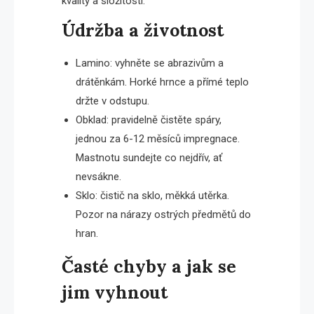
kvality a složitosti.
Údržba a životnost
Lamino: vyhněte se abrazivům a
drátěnkám. Horké hrnce a přímé teplo
držte v odstupu.
Obklad: pravidelně čistěte spáry,
jednou za 6-12 měsíců impregnace.
Mastnotu sundejte co nejdřív, ať
nevsákne.
Sklo: čistič na sklo, měkká utěrka.
Pozor na nárazy ostrých předmětů do
hran.
Časté chyby a jak se
jim vyhnout