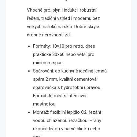
Vhodné pro: plyn i indukci, robustní
řešení, tradiční vzhled i modernu bez
velkých nároků na sklo. Dobře skryje
drobné nerovnosti zdi.
Formáty: 10×10 pro retro, dnes
praktické 30×60 nebo větší pro
minimum spár.
Spárování: do kuchyně ideálně jemná
spára 2 mm, kvalitní cementová
spárovačka s hydrofobní úpravou.
Epoxid do míst s intenzivní
mastnotou.
Montáž: flexibilní lepidlo C2, řezání
vodou chlazenou řezačkou. Hrany
ukončit lištou v barvě hliníku nebo