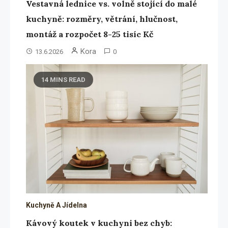
Vestavná lednice vs. volně stojící do malé
kuchyně: rozměry, větrání, hlučnost,
montáž a rozpočet 8-25 tisíc Kč
Kora
13.6.2026
0
14 MINS READ
Kuchyně A Jídelna
Kávový koutek v kuchyni bez chyb: