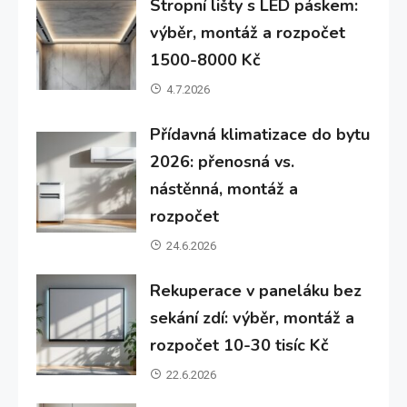
Stropní lišty s LED páskem:
výběr, montáž a rozpočet
1500-8000 Kč
4.7.2026
Přídavná klimatizace do bytu
2026: přenosná vs.
nástěnná, montáž a
rozpočet
24.6.2026
Rekuperace v paneláku bez
sekání zdí: výběr, montáž a
rozpočet 10-30 tisíc Kč
22.6.2026