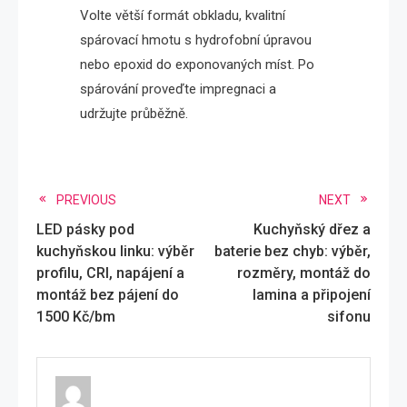
Volte větší formát obkladu, kvalitní
spárovací hmotu s hydrofobní úpravou
nebo epoxid do exponovaných míst. Po
spárování proveďte impregnaci a
udržujte průběžně.
Read
PREVIOUS
NEXT
LED pásky pod
Kuchyňský dřez a
more
kuchyňskou linku: výběr
baterie bez chyb: výběr,
articles
profilu, CRI, napájení a
rozměry, montáž do
montáž bez pájení do
lamina a připojení
1500 Kč/bm
sifonu