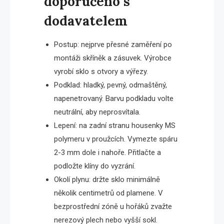
doporučeno s
dodavatelem
Postup: nejprve přesné zaměření po
montáži skříněk a zásuvek. Výrobce
vyrobí sklo s otvory a výřezy.
Podklad: hladký, pevný, odmaštěný,
napenetrovaný. Barvu podkladu volte
neutrální, aby neprosvítala.
Lepení: na zadní stranu housenky MS
polymeru v proužcích. Vymezte spáru
2-3 mm dole i nahoře. Přitlačte a
podložte klíny do vyzrání.
Okolí plynu: držte sklo minimálně
několik centimetrů od plamene. V
bezprostřední zóně u hořáků zvažte
nerezový plech nebo vyšší sokl.