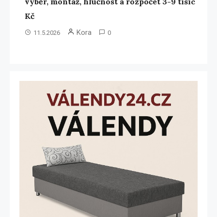
výběr, montáž, hlučnost a rozpočet 3-9 tisíc
Kč
Kora
11.5.2026
0