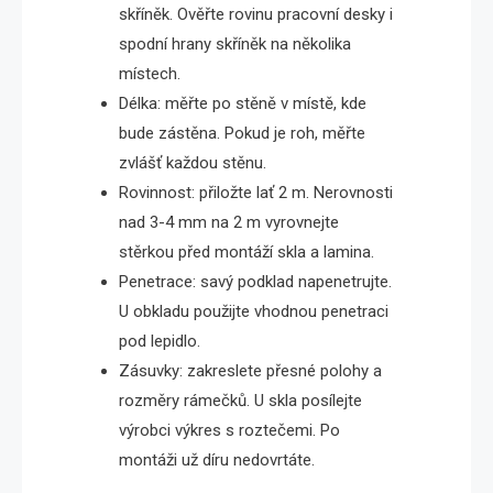
skříněk. Ověřte rovinu pracovní desky i
spodní hrany skříněk na několika
místech.
Délka: měřte po stěně v místě, kde
bude zástěna. Pokud je roh, měřte
zvlášť každou stěnu.
Rovinnost: přiložte lať 2 m. Nerovnosti
nad 3-4 mm na 2 m vyrovnejte
stěrkou před montáží skla a lamina.
Penetrace: savý podklad napenetrujte.
U obkladu použijte vhodnou penetraci
pod lepidlo.
Zásuvky: zakreslete přesné polohy a
rozměry rámečků. U skla posílejte
výrobci výkres s roztečemi. Po
montáži už díru nedovrtáte.