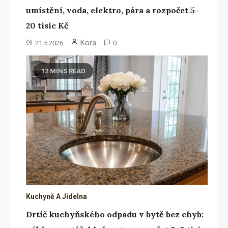
umístění, voda, elektro, pára a rozpočet 5-
20 tisíc Kč
Kora
21.5.2026
0
12 MINS READ
Kuchyně A Jídelna
Drtič kuchyňského odpadu v bytě bez chyb: