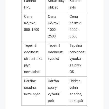
Lamino
Keramický
Kalené
HPL
obklad
sklo
Cena
Cena
Cena
Kč/m2:
Kč/m2:
Kč/m2:
800-1500
1000-
2000-
2500
3500
Tepelná
Tepelná
Tepelná
odolnost:
odolnost:
odolnost:
střední - za
vysoká
vysoká -
plyn
za plyn
nevhodné
OK
Údržba:
Údržba:
Údržba:
snadná,
spáry
velmi
beze spár
vyžadují
snadná,
péči
bez spár