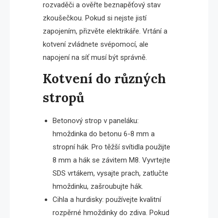
rozvaděči a ověřte beznapěťový stav
zkoušečkou. Pokud si nejste jistí
zapojením, přizvěte elektrikáře. Vrtání a
kotvení zvládnete svépomocí, ale
napojení na síť musí být správně.
Kotvení do různých
stropů
Betonový strop v paneláku:
hmoždinka do betonu 6-8 mm a
stropní hák. Pro těžší svítidla použijte
8 mm a hák se závitem M8. Vyvrtejte
SDS vrtákem, vysajte prach, zatlučte
hmoždinku, zašroubujte hák.
Cihla a hurdisky: používejte kvalitní
rozpěrné hmoždinky do zdiva. Pokud