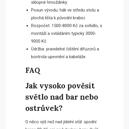
sklopné hmoždinky.
Posun vývodu: hák ve středu stolu a
plochá lišta k původní krabici.
Rozpočet: 1500-8000 Kč za svítidlo, s
montáží a ovládáním typicky 3000-
9000 Kč.
Údržba: pravidelné čištění difuzorů a
kontrola upevnění a kabeláže.
FAQ
Jak vysoko pověsit
světlo nad bar nebo
ostrůvek?
O něco výš než nad jídelní stůl: spodní