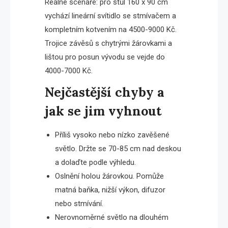
Reálné scénáře: pro stůl 160 x 90 cm
vychází lineární svítidlo se stmívačem a
kompletním kotvením na 4500-9000 Kč.
Trojice závěsů s chytrými žárovkami a
lištou pro posun vývodu se vejde do
4000-7000 Kč.
Nejčastější chyby a
jak se jim vyhnout
Příliš vysoko nebo nízko zavěšené
světlo. Držte se 70-85 cm nad deskou
a dolaďte podle výhledu.
Oslnění holou žárovkou. Pomůže
matná baňka, nižší výkon, difuzor
nebo stmívání.
Nerovnoměrné světlo na dlouhém