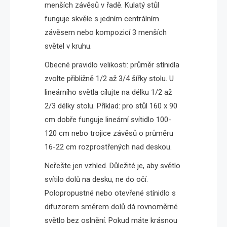
menších závěsů v řadě. Kulatý stůl
funguje skvěle s jedním centrálním
závěsem nebo kompozicí 3 menších
světel v kruhu.
Obecné pravidlo velikosti: průměr stínidla
zvolte přibližně 1/2 až 3/4 šířky stolu. U
lineárního světla cílujte na délku 1/2 až
2/3 délky stolu. Příklad: pro stůl 160 x 90
cm dobře funguje lineární svítidlo 100-
120 cm nebo trojice závěsů o průměru
16-22 cm rozprostřených nad deskou.
Neřešte jen vzhled. Důležité je, aby světlo
svítilo dolů na desku, ne do očí.
Polopropustné nebo otevřené stínidlo s
difuzorem směrem dolů dá rovnoměrné
světlo bez oslnění. Pokud máte krásnou