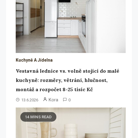
Kuchyně A Jídelna
Vestavná lednice vs. volně stojící do malé
kuchyně: rozměry, větrání, hlučnost,
montáž a rozpočet 8-25 tisíc Kč
Kora
13.6.2026
0
14 MINS READ