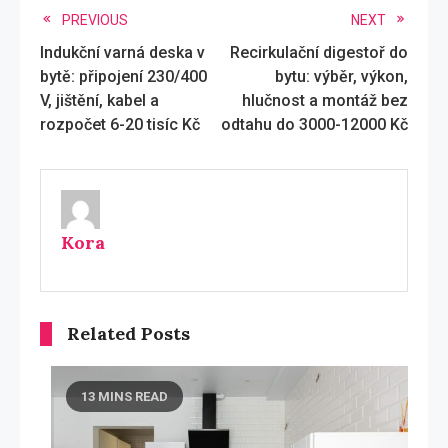
Read
PREVIOUS
NEXT
Indukční varná deska v
Recirkulační digestoř do
more
bytě: připojení 230/400
bytu: výběr, výkon,
articles
V, jištění, kabel a
hlučnost a montáž bez
rozpočet 6-20 tisíc Kč
odtahu do 3000-12000 Kč
Kora
Related Posts
13 MINS READ