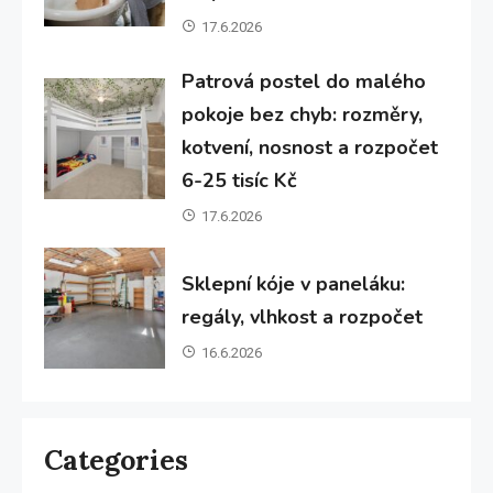
17.6.2026
Patrová postel do malého
pokoje bez chyb: rozměry,
kotvení, nosnost a rozpočet
6-25 tisíc Kč
17.6.2026
Sklepní kóje v paneláku:
regály, vlhkost a rozpočet
16.6.2026
Categories