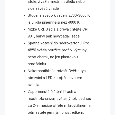
stole. Zvažte lineární svítidlo nebo
více závěsů v řadě.
Studené světlo k večeři. 2700-3000 K
je u jídla příjemnější než 4000 K.
Nízké CRI. U jídla a dřeva chtějte CRI
90+, barvy pak nevypadají šedě.
Špatné kotvení do sádrokartonu. Pro
těžší světla použijte profily, výztuhy
nebo chemii, ne jen plastovou
hmoždinku.
Nekompatibilní stmívač. Ověřte typ
stmívání s LED zdroji či driverem
svítidla.
Zapomenuté čištění. Prach a
mastnota snižují světelný tok. Jednou
za 2-3 měsíce otřete mikrovláknem a
odmastěte jemným prostředkem.