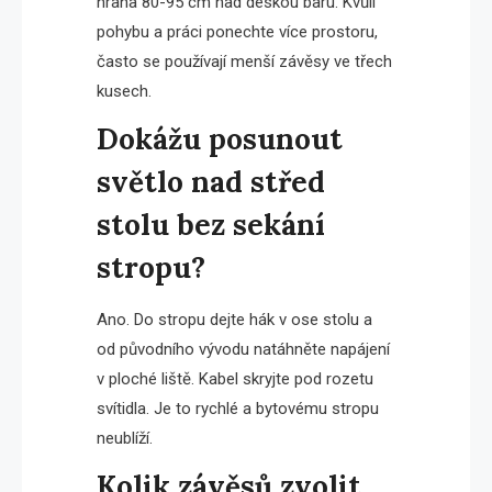
hrana 80-95 cm nad deskou baru. Kvůli
pohybu a práci ponechte více prostoru,
často se používají menší závěsy ve třech
kusech.
Dokážu posunout
světlo nad střed
stolu bez sekání
stropu?
Ano. Do stropu dejte hák v ose stolu a
od původního vývodu natáhněte napájení
v ploché liště. Kabel skryjte pod rozetu
svítidla. Je to rychlé a bytovému stropu
neublíží.
Kolik závěsů zvolit