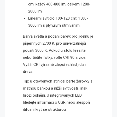
cm: každý 400-800 lm, celkem 1200-
2000 lm.
Lineární svítidlo 100-120 cm: 1500-
3000 lm s plynulým stmíváním.
Barva světla a podání barev: pro jídelnu je
příjemných 2700 K, pro univerzálnější
použití 3000 K. Pokud u stolu kreslíte
nebo třídíte fotky, volte CRI 90 a více.
Vyšší CRI výrazně zlepší vzhled jídla i
dřeva.
Tip: u otevřených stínidel berte žárovky s
matnou baňkou a nižší svítivostí, jinak
hrozí oslnění. U integrovaných LED
hledejte informaci o UGR nebo alespoň
difuzní kryt se strukturou.