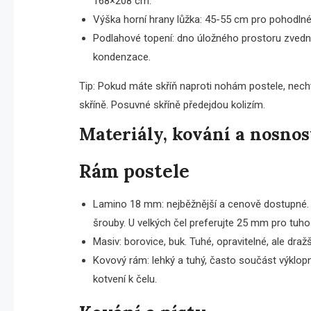
168×208 cm.
Výška horní hrany lůžka: 45-55 cm pro pohodlné
Podlahové topení: dno úložného prostoru zvednět
kondenzace.
Tip: Pokud máte skříň naproti nohám postele, nech
skříně. Posuvné skříně předejdou kolizím.
Materiály, kování a nosnos
Rám postele
Lamino 18 mm: nejběžnější a cenově dostupné. Zk
šrouby. U velkých čel preferujte 25 mm pro tuho
Masiv: borovice, buk. Tuhé, opravitelné, ale dra
Kovový rám: lehký a tuhý, často součást výklopn
kotvení k čelu.