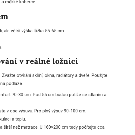
y a měkké koberce.
em
, ale větší výška lůžka 55-65 cm.
s.
vání v reálné ložnici
važte otvírání skříní, okna, radiátory a dveře. Použijte
 na podlaze.
mfort 70-80 cm. Pod 55 cm budou potíže se stlaním a
sta v ose výsuvu. Pro plný výsuv 90-100 cm.
ulaci a teplu.
a širší než matrace. U 160×200 cm tedy počítejte cca