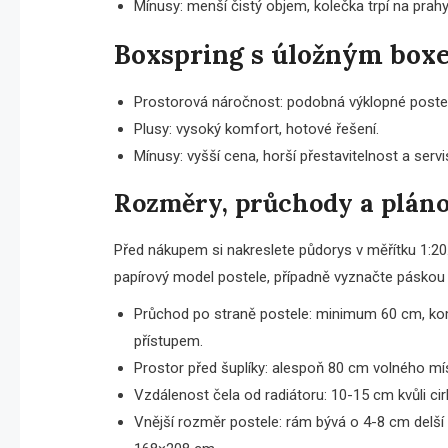
Mínusy: menší čistý objem, kolečka trpí na prah
Boxspring s úložným box
Prostorová náročnost: podobná výklopné posteli
Plusy: vysoký komfort, hotové řešení.
Mínusy: vyšší cena, horší přestavitelnost a servi
Rozměry, průchody a pláno
Před nákupem si nakreslete půdorys v měřítku 1:20. Z
papírový model postele, případně vyznačte páskou
Průchod po straně postele: minimum 60 cm, ko
přístupem.
Prostor před šuplíky: alespoň 80 cm volného mí
Vzdálenost čela od radiátoru: 10-15 cm kvůli cirk
Vnější rozměr postele: rám bývá o 4-8 cm delší 