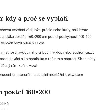
: kdy a proč se vyplatí
schovat sezónní věci, ložní prádlo nebo kufry, aniž byste
2 v paneláku dokáže 160×200 cm postel poskytnout 400-600
10 velkých boxů 60x40x33 cm.
 místnosti: výklop nahoru, boční výklop nebo šuplíky. Každý
snost kování a kompatibilita s roštem a matrací. Slabé písty
etížený rám začne vrzat.
učení k materiálům a detailní montážní kroky, které
 postel 160×200
00 Kč