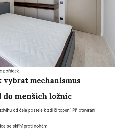
je pořádek.
ak vybrat mechanismus
l do menších ložnic
ihu od čela postele k zdi či topení. Při otevírání
ice se skříní proti nohám.