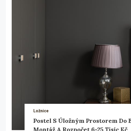
Ložnice
Postel S Úložným Prostorem Do 
Montáž A Rozpočet 6-25 Tisíc Kč