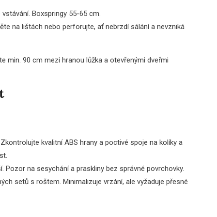
 vstávání. Boxspringy 55-65 cm.
e na lištách nebo perforujte, ať nebrzdí sálání a nevzniká
te min. 90 cm mezi hranou lůžka a otevřenými dveřmi
t
ontrolujte kvalitní ABS hrany a poctivé spoje na kolíky a
st.
žší. Pozor na sesychání a praskliny bez správné povrchovky.
ých setů s roštem. Minimalizuje vrzání, ale vyžaduje přesné