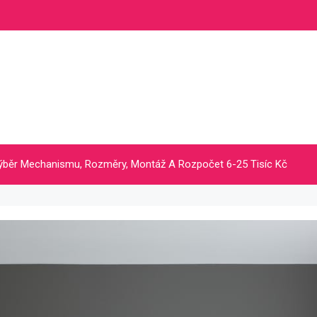
ýběr Mechanismu, Rozměry, Montáž A Rozpočet 6-25 Tisíc Kč