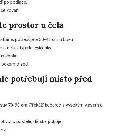
dí po podlaze.
ace kování.
e prostor u čela
 straně, potřebujete 30-40 cm u boku.
u čela, atypické výklenky.
tup zboku.
é bokem o zeď.
ale potřebují místo před
výsuv 70-90 cm. Překáží koberec s vysokým vlasem a
obvodu postele, dětské pokoje.
ervis.