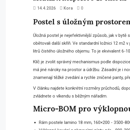
0
14.4.2026
Kora
Postel s úložným prostorem
Úložná postel je nejefektivnější způsob, jak v bytě 
obětovali další skříň. Ve standardní ložnici 12 m
litrů čistého úložného objemu. To je ekvivalent 6-
Klíč je zvolit správný mechanismus podle dispozice
má jiné nároky na prostor a údržbu. Zásadní je i no
znamenají těžké zvedání a rychle zničené panty, př
V článku najdete konkrétní rozměry průchodů, dopor
zvládnete o víkendu s běžným nářadím.
Micro-BOM pro výklopnou
Rám postele lamino 18 mm, 160×200 - 3500-80