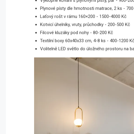
Výklopné kování s plynovými písty, pár - 900-20
Plynové písty dle hmotnosti matrace, 2 ks - 70
Laťový rošt v rámu 160×200 - 1500-4000 Kč
Kotvicí úhelníky, vruty, průchodky - 200-500 Kč
Filcové kluzáky pod nohy - 80-200 Kč
Textilní boxy 60x40x33 cm, 4-8 ks - 400-1200 K
Volitelně LED světlo do úložného prostoru na ba