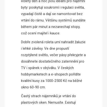
Rolety den a noc jsou ideální pro nájemní
byty: poskytují soukromí i regulaci světla,
vypadají čistě a dají se namontovat bez
vrtání do rámu. Většinu systémů sundáte
během pár minut a nezanechají stopy,
což ocení majitel i kauce.
Dobře zvolená roleta umí nahradit žaluzie
i lehké závěsy. Ve dne propustí
rozptýlené světlo, večer pásy překryjete a
dosáhnete dostatečného zatemnění pro
TV i spánek v obýváku. V českých
hobbymarketech a e-shopech pořídíte
kvalitní kusy za 1000-2500 Kč na běžné
okno 60-90 cm.
Častý strach nájemníků je vrtání do
plastových oken. Nemusíte. Existují