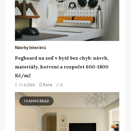
Návrhy Interiérů
Pegboard na zeď v bytě bez chyb: návrh,
materiály, kotvení a rozpočet 600-1800
Kč/m2
Kora
11.6.2026
0
12 MINS READ