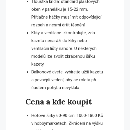
Tloušťka křídla: standard plastových
oken v paneláku je 15-22 mm.
Přítlačné háčky musí mít odpovídající
rozsah a nesmí drtit těsnění.
Kliky a ventilace: zkontrolujte, zda
kazeta nenaráží do kliky nebo
ventilační lišty nahoře. U některých
modelů lze zvolit zkrácenou šířku
kazety.
Balkonové dveře: vybírejte užší kazetu
a pevnější vedení, aby se roleta při
častém pohybu nevyklala.
Cena a kde koupit
Hotové šířky 60-90 cm: 1000-1800 Kč
v hobbymarketech. Zkrácení na výšku