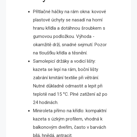
Přítlačné háčky na rám okna: kovové
plastové úchyty se nasadí na horní
hranu křídla a dotáhnou šroubkem s
gumovou podložkou. Výhoda -
okamžitě drží, snadné sejmutí. Pozor
na tloušťku křídla a těsnění.
Samolepicí držáky a vodicí lišty:
kazeta se lepí na rám, boční lišty
zabrání kmitání textilie při větrání.
Nutné důkladně odmastit a lepit při
teplotě nad 15 °C. Plné zatížení až po
24 hodinách.
Miniroleta přímo na křídlo: kompaktní
kazeta s úzkým profilem, vhodná k
balkonovým dveřím, často v barvách
bílá, hnědá, antracit.