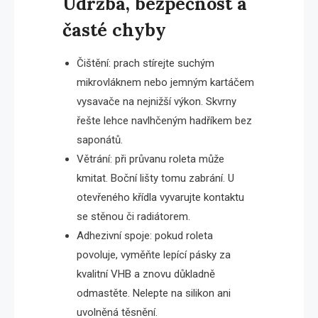
Údržba, bezpečnost a
časté chyby
Čištění: prach stírejte suchým
mikrovláknem nebo jemným kartáčem
vysavače na nejnižší výkon. Skvrny
řešte lehce navlhčeným hadříkem bez
saponátů.
Větrání: při průvanu roleta může
kmitat. Boční lišty tomu zabrání. U
otevřeného křídla vyvarujte kontaktu
se stěnou či radiátorem.
Adhezivní spoje: pokud roleta
povoluje, vyměňte lepící pásky za
kvalitní VHB a znovu důkladně
odmastěte. Nelepte na silikon ani
uvolněná těsnění.