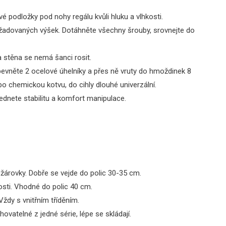
é podložky pod nohy regálu kvůli hluku a vlhkosti.
požadovaných výšek. Dotáhněte všechny šrouby, srovnejte do
a stěna se nemá šanci rosit.
řipevněte 2 ocelové úhelníky a přes ně vruty do hmoždinek 8
 chemickou kotvu, do cihly dlouhé univerzální.
vednete stabilitu a komfort manipulace.
, žárovky. Dobře se vejde do polic 30-35 cm.
nosti. Vhodné do polic 40 cm.
 Vždy s vnitřním tříděním.
ovatelné z jedné série, lépe se skládají.