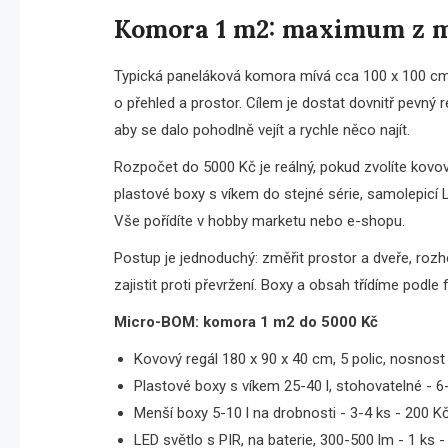
Komora 1 m2: maximum z 
Typická paneláková komora mívá cca 100 x 100 cm 
o přehled a prostor. Cílem je dostat dovnitř pevný r
aby se dalo pohodlně vejít a rychle něco najít.
Rozpočet do 5000 Kč je reálný, pokud zvolíte kovov
plastové boxy s víkem do stejné série, samolepicí 
Vše pořídíte v hobby marketu nebo e-shopu.
Postup je jednoduchý: změřit prostor a dveře, roz
zajistit proti převržení. Boxy a obsah třídíme podle
Micro-BOM: komora 1 m2 do 5000 Kč
Kovový regál 180 x 90 x 40 cm, 5 polic, nosnost
Plastové boxy s víkem 25-40 l, stohovatelné - 6
Menší boxy 5-10 l na drobnosti - 3-4 ks - 200 K
LED světlo s PIR, na baterie, 300-500 lm - 1 ks 