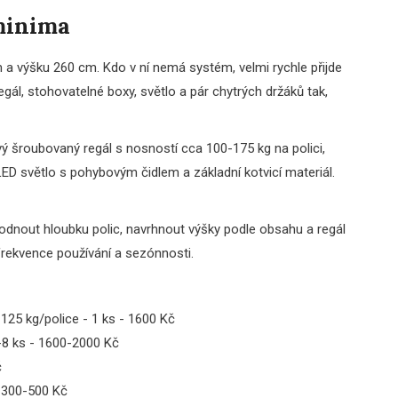
minima
a výšku 260 cm. Kdo v ní nemá systém, velmi rychle přijde
egál, stohovatelné boxy, světlo a pár chytrých držáků tak,
ý šroubovaný regál s nosností cca 100-175 kg na polici,
LED světlo s pohybovým čidlem a základní kotvicí materiál.
hodnout hloubku polic, navrhnout výšky podle obsahu a regál
 frekvence používání a sezónnosti.
 125 kg/police - 1 ks - 1600 Kč
-8 ks - 1600-2000 Kč
č
- 300-500 Kč