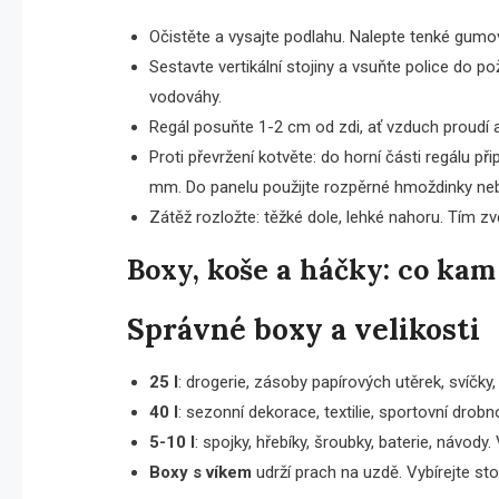
Očistěte a vysajte podlahu. Nalepte tenké gumov
Sestavte vertikální stojiny a vsuňte police do 
vodováhy.
Regál posuňte 1-2 cm od zdi, ať vzduch proudí 
Proti převržení kotvěte: do horní části regálu p
mm. Do panelu použijte rozpěrné hmoždinky nebo
Zátěž rozložte: těžké dole, lehké nahoru. Tím z
Boxy, koše a háčky: co kam
Správné boxy a velikosti
25 l
: drogerie, zásoby papírových utěrek, svíčky
40 l
: sezonní dekorace, textilie, sportovní drob
5-10 l
: spojky, hřebíky, šroubky, baterie, návody.
Boxy s víkem
udrží prach na uzdě. Vybírejte stoh