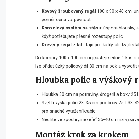
Kovový šroubovaný regál
180 x 90 x 40 cm: univ
poměr cena vs. pevnost.
Konzolový systém na stěnu
: úspora hloubky, a
když potřebujete přesné rozestupy polic.
Dřevěný regál z latí
: fajn pro kutily, ale kvůli s
Do komory 100 x 100 cm nejčastěji sedne 1 kus reg
lze přidat úzký policový díl 30 cm na bok a vytvořit t
Hloubka polic a výškový r
Hloubka 30 cm na potraviny, drogerii a boxy 25 l
Světlá výška polic 28-35 cm pro boxy 25 l, 38-42
pro snadné vytažení krabic.
Nechte ve spodní „mezeře“ 35-40 cm na vysavač,
Montáž krok za krokem