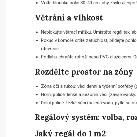
Volte hloubku polic 30-40 cm, aby zbylo alespo
Větrání a vlhkost
Neblokujte větrací mřížku. Umístěte regál tak, a
Pokud v komoře cítíte zatuchlost, přidejte pohl
otevřené.
Podlahu chraňte rohoží nebo PVC dlaždicemi. Ome
Rozdělte prostor na zóny
Zóna očí a rukou: věci denní a týdenní potřeby (pa
Horní police: lehké a sezonní věci (zavařovačky,
Dolní police: těžké věci (balená voda, pytle se st
Regálový systém: volba, r
Jaký regál do 1 m2