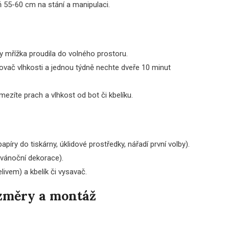
ň 55-60 cm na stání a manipulaci.
by mřížka proudila do volného prostoru.
covač vlhkosti a jednou týdně nechte dveře 10 minut
zíte prach a vlhkost od bot či kbelíku.
píry do tiskárny, úklidové prostředky, nářadí první volby).
 vánoční dekorace).
elivem) a kbelík či vysavač.
ozměry a montáž