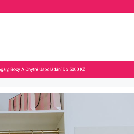
ály, Boxy A Chytré Uspořádání Do 5000 Kč