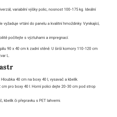
erzál, variabilní výšky polic, nosnost 100-175 kg. Ideální
le vyžaduje vrtání do panelu a kvalitní hmoždinky. Vynikající,
tabilitě počítejte s výztuhami a impregnací.
álu 90 x 40 cm k zadní stěně. U širší komory 110-120 cm
var L.
astr
. Hloubka 40 cm na boxy 40 l, vysavač a kbelík.
 cm pro boxy 40 l. Horní polici dejte 20-30 cm pod strop
 kbelík či přepravku s PET lahvemi.