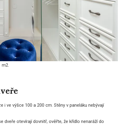
1 m2.
u
dveře
ze i ve výšce 100 a 200 cm. Stěny v paneláku nebývají
dveře otevírají dovnitř, ověřte, že křídlo nenaráží do