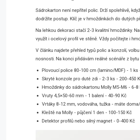
Sádrokarton není nepřítel polic. Drží spolehlivě, k
dodržíte postup. Klíč je v hmoždinkách do dutých př
Na lehkou dekoraci stačí 2-3 kvalitní hmoždinky. Na
využít i ocelový profil ve stěně. Vždy počítejte i h
V článku najdete přehled typů polic a konzolí, vol
nosnosti. Na konci přidávám reálné scénáře z bytu
Plovoucí police 80-100 cm (lamino/MDF) - 1 ks
Skryté konzole pro duté zdi - 2-3 ks - 200-450 
Hmoždinky do sádrokartonu Molly M5-M6 - 6-8 
Vruty 4,5×50-60 mm - 1 balení - 40-90 Kč
Vrtáky 8-12 mm, vodováha, tužka - máte doma
Kleště na Molly - půjčení 1 den - 100-150 Kč
Detektor profilů nebo silný magnet - 0-400 Kč