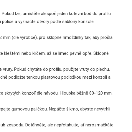
Pokud lze, umístěte alespoň jeden kotevní bod do profilu.
i police a vyznačte otvory podle šablony konzole.
12 mm (dle výrobce), pro sklopné hmoždinky tak, aby prošla
e kleštěmi nebo klíčem, až se límec pevně opře. Sklopné
e vruty. Pokud chytáte do profilu, použijte vruty do plechu.
adně podložte tenkou plastovou podložkou mezi konzoli a
 tyče skrytých konzolí dle návodu. Hloubka běžně 80-120 mm,
epejte gumovou paličkou. Nepáčte šikmo, abyste nevytrhli
roub zespodu. Dotáhněte, ale nepřetahujte, ať nerozmačkáte