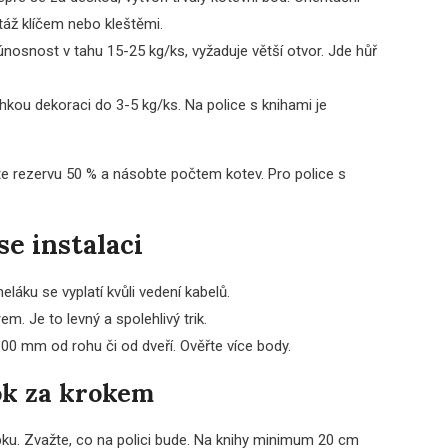
áž klíčem nebo kleštěmi.
nosnost v tahu 15-25 kg/ks, vyžaduje větší otvor. Jde hůř
hkou dekoraci do 3-5 kg/ks. Na police s knihami je
rte rezervu 50 % a násobte počtem kotev. Pro police s
se instalaci
eláku se vyplatí kvůli vedení kabelů.
m. Je to levný a spolehlivý trik.
 600 mm od rohu či od dveří. Ověřte více body.
ok za krokem
bku. Zvažte, co na polici bude. Na knihy minimum 20 cm