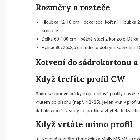
Rozměry a rozteče
Hloubka 12-18 cm - dekorace, koření. Hloubka 20
konzole.
Délka 60-100 cm - běžně stačí 2 konzole. Délka
Police 80x25x2,5 cm udrží s dobrým kotvením 12-
Kotvení do sádrokartonu a 
Když trefíte profil CW
Sádrokartonové příčky mají ocelové profily obvykl
vrutem do plechu (např. 4,2×25), jeden vrut v profi
dát alespoň 1-2 vruty do profilu a zbytek do kvalit
Když vrtáte mimo profil
Kovová rozpěrná hmoždinka Molly M5-M6 - rozepř