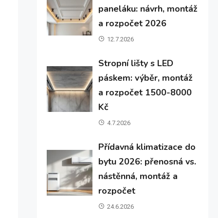
paneláku: návrh, montáž
a rozpočet 2026
12.7.2026
Stropní lišty s LED
páskem: výběr, montáž
a rozpočet 1500-8000
Kč
4.7.2026
Přídavná klimatizace do
bytu 2026: přenosná vs.
nástěnná, montáž a
rozpočet
24.6.2026