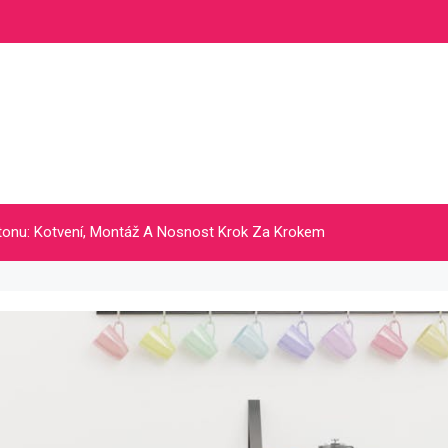
rtonu: Kotvení, Montáž A Nosnost Krok Za Krokem