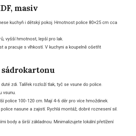
MDF, masiv
snese kuchyň i dětský pokoj. Hmotnost police 80×25 cm cca
, vyšší hmotnost, lepší pro lak.
a pracuje s vlhkostí. V kuchyni a koupelně ošetřit
e sádrokartonu
uté zdi. Talířek rozloží tlak, tyč se vsune do police.
u vsunu.
ší police 100-120 cm. Mají 4-6 děr pro více hmoždinek.
e police nasune a zajistí. Rychlá montáž, dobré roznesení sil.
i body a širší základnou. Minimalizujete lokální přetížení