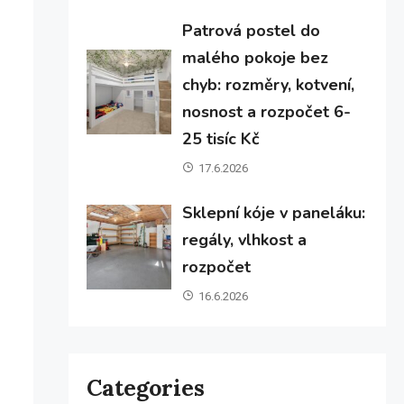
Patrová postel do
malého pokoje bez
chyb: rozměry, kotvení,
nosnost a rozpočet 6-
25 tisíc Kč
17.6.2026
Sklepní kóje v paneláku:
regály, vlhkost a
rozpočet
16.6.2026
Categories