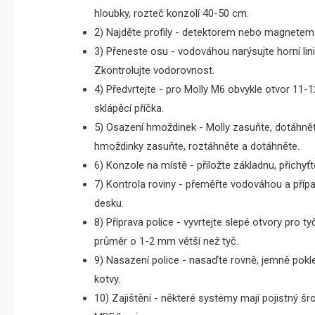
hloubky, rozteč konzolí 40-50 cm.
2) Najděte profily - detektorem nebo magnetem. 
3) Přeneste osu - vodováhou narýsujte horní lini
Zkontrolujte vodorovnost.
4) Předvrtejte - pro Molly M6 obvykle otvor 11-
sklápěcí příčka.
5) Osazení hmoždinek - Molly zasuňte, dotáhnět
hmoždinky zasuňte, roztáhněte a dotáhněte.
6) Konzole na místě - přiložte základnu, přichyťt
7) Kontrola roviny - přeměřte vodováhou a příp
desku.
8) Příprava police - vyvrtejte slepé otvory pro
průměr o 1-2 mm větší než tyč.
9) Nasazení police - nasaďte rovně, jemně pokl
kotvy.
10) Zajištění - některé systémy mají pojistný š