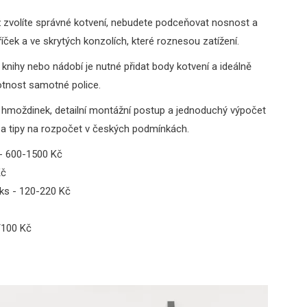
dyž zvolíte správné kotvení, nebudete podceňovat nosnost a
íček a ve skrytých konzolích, které roznesou zatížení.
 knihy nebo nádobí je nutné přidat body kotvení a ideálně
motnost samotné police.
bu hmoždinek, detailní montážní postup a jednoduchý výpočet
 a tipy na rozpočet v českých podmínkách.
 - 600-1500 Kč
Kč
ks - 120-220 Kč
/100 Kč