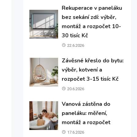
Rekuperace v paneláku
bez sekání zdí: výběr,
montáž a rozpočet 10-
30 tisíc Kč
22.6.2026
Závěsné křeslo do bytu:
výběr, kotvení a
rozpočet 3-15 tisíc Kč
20.6.2026
Vanová zástěna do
paneláku: měření,
montáž a rozpočet
17.6.2026