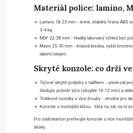
Materiál police: lamino, 
Lamino 18-25 mm - levné, stabilní, hrana ABS 
3-4 kg.
MDF 22-28 mm - hladký lakovaný vzhled bez pórů
Masiv 25-30 mm - krásná kresba, vyšší hmotnost 
lakem/olejem.
Skryté konzole: co drží v
Tyčové skryté podpěry s talířkem - univerzál pro d
Sledujte průměr tyče (obvykle 10-12 mm) a délk
Trubkové nosníky s více šrouby - vhodné pro del
Konzole s montážní lištou - lišta na zdi, na ni s
Pro sádrokarton preferujte konzole s více montážním
desky.