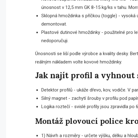
únosnost v 12,5 mm GK 8-15 kg/ks v tahu. Mont
Sklopná hmoždinka s příčkou (toggle) - vysoká ú
demontovat.
Plastové dutinové hmoždinky - použitelné pro le
nedoporučuji.
Únosnosti se liší podle výrobce a kvality desky. Be
reálným nákladem volte kovové hmoždinky.
Jak najít profil a vyhnout 
Detektor profilů - ukáže dřevo, kov, vodiče. V pan
Silný magnet - zachytí šrouby v profilu pod papíre
Logika roztečí - svislé profily jsou zpravidla po
Montáž plovoucí police kr
1) Návrh a rozměry - určete výšku, délku a hlou