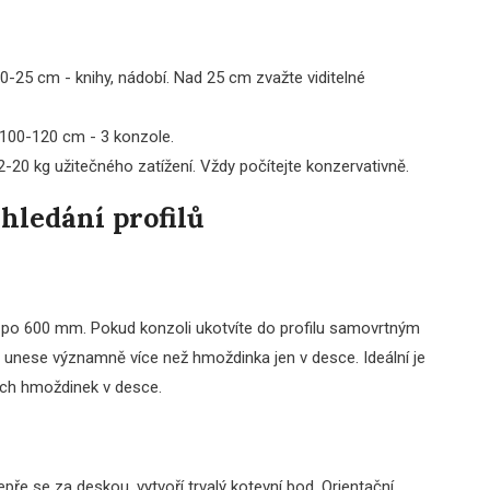
-25 cm - knihy, nádobí. Nad 25 cm zvažte viditelné
 100-120 cm - 3 konzole.
20 kg užitečného zatížení. Vždy počítejte konzervativně.
hledání profilů
e po 600 mm. Pokud konzoli ukotvíte do profilu samovrtným
lu unese významně více než hmoždinka jen v desce. Ideální je
ních hmoždinek v desce.
e se za deskou, vytvoří trvalý kotevní bod. Orientační