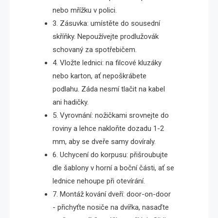
nebo mřížku v polici.
3. Zásuvka: umístěte do sousední
skříňky. Nepoužívejte prodlužovák
schovaný za spotřebičem.
4. Vložte lednici: na filcové kluzáky
nebo karton, ať nepoškrábete
podlahu. Záda nesmí tlačit na kabel
ani hadičky.
5. Vyrovnání: nožičkami srovnejte do
roviny a lehce nakloňte dozadu 1-2
mm, aby se dveře samy dovíraly.
6. Uchycení do korpusu: přišroubujte
dle šablony v horní a boční části, ať se
lednice nehoupe při otevírání.
7. Montáž kování dveří: door-on-door
- přichyťte nosiče na dvířka, nasaďte