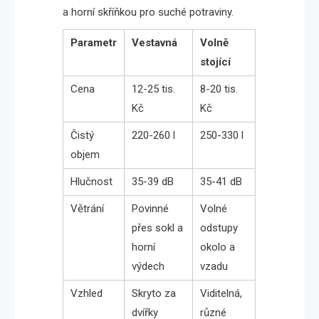
a horní skříňkou pro suché potraviny.
Parametr
Vestavná
Volně
stojící
Cena
12-25 tis.
8-20 tis.
Kč
Kč
Čistý
220-260 l
250-330 l
objem
Hlučnost
35-39 dB
35-41 dB
Větrání
Povinné
Volné
přes sokl a
odstupy
horní
okolo a
výdech
vzadu
Vzhled
Skryto za
Viditelná,
dvířky
různé