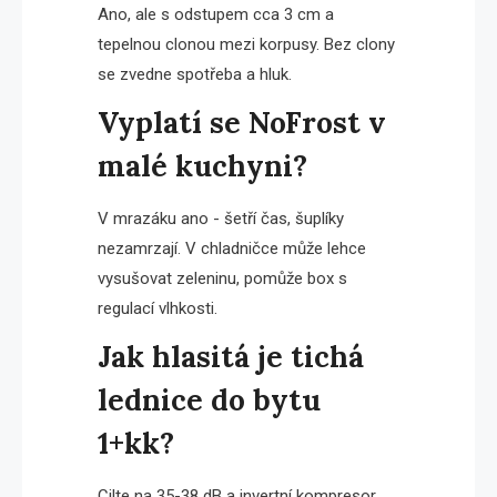
Ano, ale s odstupem cca 3 cm a
tepelnou clonou mezi korpusy. Bez clony
se zvedne spotřeba a hluk.
Vyplatí se NoFrost v
malé kuchyni?
V mrazáku ano - šetří čas, šuplíky
nezamrzají. V chladničce může lehce
vysušovat zeleninu, pomůže box s
regulací vlhkosti.
Jak hlasitá je tichá
lednice do bytu
1+kk?
Cilte na 35-38 dB a invertní kompresor.