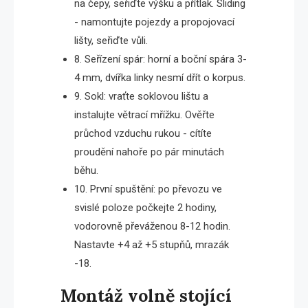
na čepy, seřiďte výšku a přítlak. Sliding
- namontujte pojezdy a propojovací
lišty, seřiďte vůli.
8. Seřízení spár: horní a boční spára 3-
4 mm, dvířka linky nesmí dřít o korpus.
9. Sokl: vraťte soklovou lištu a
instalujte větrací mřížku. Ověřte
průchod vzduchu rukou - cítíte
proudění nahoře po pár minutách
běhu.
10. První spuštění: po převozu ve
svislé poloze počkejte 2 hodiny,
vodorovně převáženou 8-12 hodin.
Nastavte +4 až +5 stupňů, mrazák
-18.
Montáž volně stojící