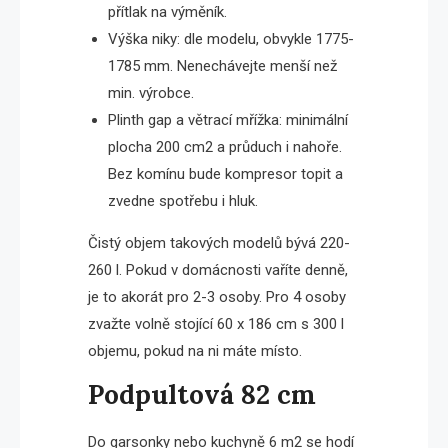
přítlak na výměník.
Výška niky: dle modelu, obvykle 1775-
1785 mm. Nenechávejte menší než
min. výrobce.
Plinth gap a větrací mřížka: minimální
plocha 200 cm2 a průduch i nahoře.
Bez komínu bude kompresor topit a
zvedne spotřebu i hluk.
Čistý objem takových modelů bývá 220-
260 l. Pokud v domácnosti vaříte denně,
je to akorát pro 2-3 osoby. Pro 4 osoby
zvažte volně stojící 60 x 186 cm s 300 l
objemu, pokud na ni máte místo.
Podpultová 82 cm
Do garsonky nebo kuchyně 6 m2 se hodí