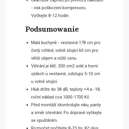
Okamžité zapnutí po převozu naležato
- risk poškození kompresoru.
Vyčkejte 8-12 hodin.
Podsumowanie
Malá kuchyně - vestavná 178 cm pro
čistý vzhled, volně stojící 60 cm pro
větší objem a nižší cenu.
Větrání je klíč: 200 cm2 sokl a horní
výdech u vestavné, odstupy 5-10 cm
u volně stojící.
Hluk držte do 38 dB, teploty +4 a -18,
roční náklad cca 1000-1700 Kč.
Před montáží zkontrolujte niku, panty
a směr otevírání. Po dopravě vyčkejte
se spuštěním.
Rozpočet počítejte 8-25 tis. Kč plus