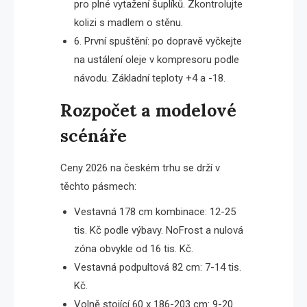
pro plné vytažení šuplíků. Zkontrolujte
kolizi s madlem o stěnu.
6. První spuštění: po dopravě vyčkejte
na ustálení oleje v kompresoru podle
návodu. Základní teploty +4 a -18.
Rozpočet a modelové
scénáře
Ceny 2026 na českém trhu se drží v
těchto pásmech:
Vestavná 178 cm kombinace: 12-25
tis. Kč podle výbavy. NoFrost a nulová
zóna obvykle od 16 tis. Kč.
Vestavná podpultová 82 cm: 7-14 tis.
Kč.
Volně stojící 60 x 186-203 cm: 9-20