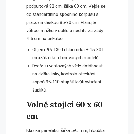
podpultová 82 cm, šířka 60 cm. Vejde se
do standardního spodního korpusu s
pracovní deskou 85-90 cm. Plánujte
větrací mřížku v soklu a nechte za zády
4-5 cm na cirkulaci.
Objem: 95-130 l chladnička + 15-30 l
mrazák u kombinovaných modelů.
Dveře: u vestavných vždy dotáhnout
na dvířka linky, kontrola otevírání
aspoň 95-110 stupňů kvůli vytažení
šuplíků.
Volně stojící 60 x 60
cm
Klasika paneláku: šířka 595 mm, hloubka