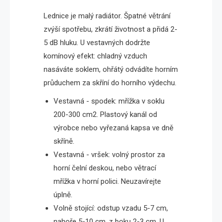
Lednice je malý radiátor. Špatné větrání
zvýší spotřebu, zkrátí životnost a přidá 2-
5 dB hluku. U vestavných dodržte
komínový efekt: chladný vzduch
nasáváte soklem, ohřátý odvádíte horním
průduchem za skříní do horního výdechu.
Vestavná - spodek: mřížka v soklu
200-300 cm2. Plastový kanál od
výrobce nebo vyřezaná kapsa ve dně
skříně.
Vestavná - vršek: volný prostor za
horní čelní deskou, nebo větrací
mřížka v horní polici. Neuzavírejte
úplně.
Volně stojící: odstup vzadu 5-7 cm,
nahoře 5-10 cm, z boku 2-3 cm. U