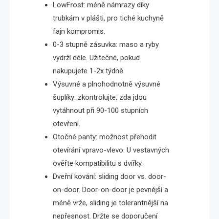
LowFrost: méně námrazy díky
trubkám v plášti, pro tiché kuchyně
fajn kompromis.
0-3 stupně zásuvka: maso a ryby
vydrží déle. Užitečné, pokud
nakupujete 1-2x týdně.
Výsuvné a plnohodnotně výsuvné
šuplíky: zkontrolujte, zda jdou
vytáhnout při 90-100 stupních
otevření.
Otočné panty: možnost přehodit
otevírání vpravo-vlevo. U vestavných
ověřte kompatibilitu s dvířky.
Dveřní kování: sliding door vs. door-
on-door. Door-on-door je pevnější a
méně vrže, sliding je tolerantnější na
nepřesnost. Držte se doporučení