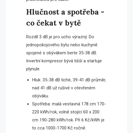
Hlučnost a spotřeba -
co čekat v bytě
Rozdíl 3 dB je pro ucho výrazný. Do
jednopokojového bytu nebo kuchyně
spojené s obývákem berte 35-38 dB.
Invertní kompresor bývá tišší a startuje
plynule.
Hluk: 35-38 dB tiché, 39-41 dB průměr,
nad 41 dB už rušivé v otevřeném
obýváku.
Spotřeba: malá vestavná 178 cm 170-
220 kWh/rok, volně stojící 60 x 200
cm 190-280 kWh/rok. Při 6 Kč/kWh je
to cca 1000-1700 Kč ročně.