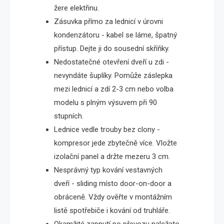
žere elektřinu.
Zásuvka přímo za lednicí v úrovni
kondenzátoru - kabel se láme, špatný
přístup. Dejte ji do sousední skříňky.
Nedostatečné otevření dveří u zdi -
nevyndáte šuplíky. Pomůže záslepka
mezi lednicí a zdí 2-3 cm nebo volba
modelu s plným výsuvem při 90
stupních.
Lednice vedle trouby bez clony -
kompresor jede zbytečně více. Vložte
izolační panel a držte mezeru 3 cm.
Nesprávný typ kování vestavných
dveří - sliding místo door-on-door a
obráceně. Vždy ověřte v montážním
listě spotřebiče i kování od truhláře.