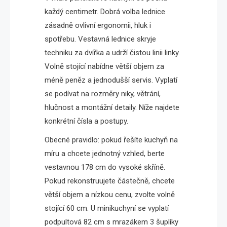
každý centimetr. Dobrá volba lednice
zásadně ovlivní ergonomii, hluk i
spotřebu. Vestavná lednice skryje
techniku za dvířka a udrží čistou linii linky.
Volně stojící nabídne větší objem za
méně peněz a jednodušší servis. Vyplatí
se podívat na rozměry niky, větrání,
hlučnost a montážní detaily. Níže najdete
konkrétní čísla a postupy.
Obecné pravidlo: pokud řešíte kuchyň na
míru a chcete jednotný vzhled, berte
vestavnou 178 cm do vysoké skříně.
Pokud rekonstruujete částečně, chcete
větší objem a nízkou cenu, zvolte volně
stojící 60 cm. U minikuchyní se vyplatí
podpultová 82 cm s mrazákem 3 šuplíky