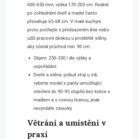
600-650 mm, výška 170-203 cm. Reálně
po zohlednění dveří a madel často
přesahuje 65-68 cm. V malé kuchyni
proto počítejte s předsazením linie nebo
užší pracovní deskou u protilehlé stěny,
aby zůstal průchod min. 90 cm.
Objem: 250-330 l dle výšky a
uspořádání.
Dveře a stěna: pokud stojí u zdi,
vyberte model s panty umožňující
otevření do 90-95 stupňů bez kolize s
madlem a s rovnou hranou, jinak
nevyndáte zásuvky.
Větrání a umístění v
praxi