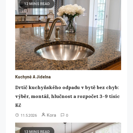
12 MINS READ
Kuchyně A Jídelna
Drtič kuchyňského odpadu v bytě bez chyb:
výběr, montáž, hlučnost a rozpočet 3-9 tisíc
Kč
Kora
11.5.2026
0
13 MINS READ