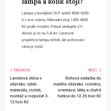
lampa a kolik stojí?
Lampa u levnějších DLP vydrží 4000-6000
h v eco režimu. Náhradní stojí 1500-4000
Kč podle modelu. Pokud sledujete 2 h
denně, je to na 5-8 let. Laserové
projektory lampu neřeší, ale pořizovací
cena je vyšší.
Read
PREVIOUS
NEXT
Lamelová stěna v
Rohová sedačka do
more
obýváku: výběr
malého obýváku: rozměry,
articles
materiálu, rozteč,
orientace, látky a chytré
montáž a rozpočet 3-
funkce do 12-35 tisíc Kč
12 tisíc Kč