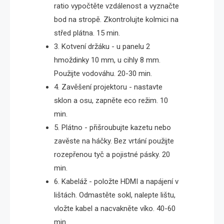
ratio vypočtěte vzdálenost a vyznačte
bod na stropě. Zkontrolujte kolmici na
střed plátna. 15 min.
3. Kotvení držáku - u panelu 2
hmoždinky 10 mm, u cihly 8 mm.
Použijte vodováhu. 20-30 min.
4. Zavěšení projektoru - nastavte
sklon a osu, zapněte eco režim. 10
min.
5. Plátno - přišroubujte kazetu nebo
zavěste na háčky. Bez vrtání použijte
rozepřenou tyč a pojistné pásky. 20
min.
6. Kabeláž - položte HDMI a napájení v
lištách. Odmastěte sokl, nalepte lištu,
vložte kabel a nacvakněte víko. 40-60
min.