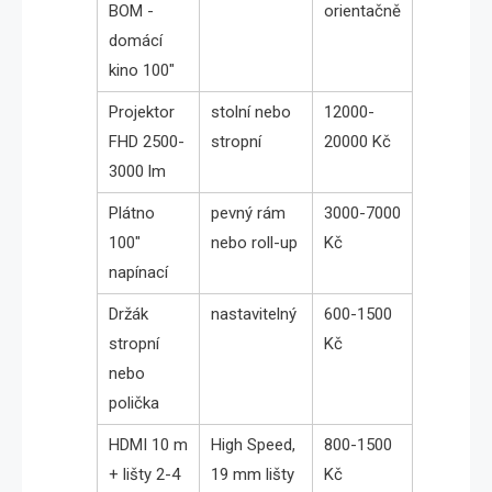
BOM -
orientačně
domácí
kino 100″
Projektor
stolní nebo
12000-
FHD 2500-
stropní
20000 Kč
3000 lm
Plátno
pevný rám
3000-7000
100″
nebo roll-up
Kč
napínací
Držák
nastavitelný
600-1500
stropní
Kč
nebo
polička
HDMI 10 m
High Speed,
800-1500
+ lišty 2-4
19 mm lišty
Kč