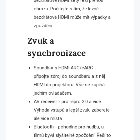
bezdrátové HDMI sety řeší přenos
obrazu. Počítejte s tím, že levné
bezdrátové HDMI může mít výpadky a
zpoždění.
Zvuk a
synchronizace
Soundbar s HDMI ARC/eARC -
připojte zdroj do soundbaru a z něj
HDMI do projektoru. Vše se zapíná
jedním ovladačem.
AV receiver - pro repro 2.0 a více.
Výhoda vstupů a lepší zvuk, zaberete
ale více místa.
Bluetooth - pohodlné pro hudbu, u
filmů bývá slyšitelné zpoždění. Řeší to