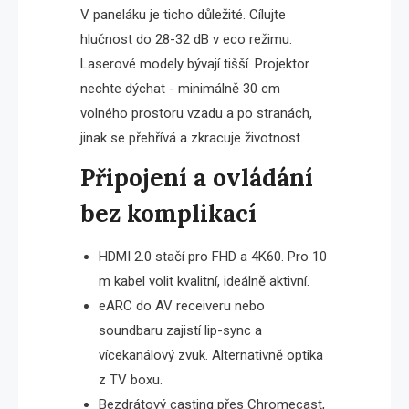
V paneláku je ticho důležité. Cílujte
hlučnost do 28-32 dB v eco režimu.
Laserové modely bývají tišší. Projektor
nechte dýchat - minimálně 30 cm
volného prostoru vzadu a po stranách,
jinak se přehřívá a zkracuje životnost.
Připojení a ovládání
bez komplikací
HDMI 2.0 stačí pro FHD a 4K60. Pro 10
m kabel volit kvalitní, ideálně aktivní.
eARC do AV receiveru nebo
soundbaru zajistí lip-sync a
vícekanálový zvuk. Alternativně optika
z TV boxu.
Bezdrátový casting přes Chromecast,