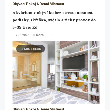
Obývací Pokoj A Denní Místnost
Akvárium v obýváku bez stresu: nosnost
podlahy, skříňka, světlo a tichý provoz do
5-35 tisíc Kč
Kora
28.3.2026
0
13 MINS READ
Obývací Pokoj A Denní Místnost