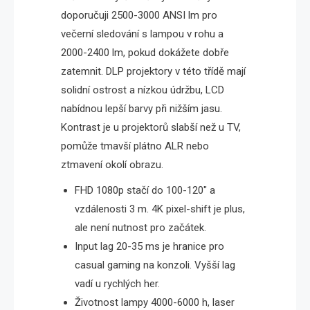
doporučuji 2500-3000 ANSI lm pro
večerní sledování s lampou v rohu a
2000-2400 lm, pokud dokážete dobře
zatemnit. DLP projektory v této třídě mají
solidní ostrost a nízkou údržbu, LCD
nabídnou lepší barvy při nižším jasu.
Kontrast je u projektorů slabší než u TV,
pomůže tmavší plátno ALR nebo
ztmavení okolí obrazu.
FHD 1080p stačí do 100-120″ a
vzdálenosti 3 m. 4K pixel-shift je plus,
ale není nutnost pro začátek.
Input lag 20-35 ms je hranice pro
casual gaming na konzoli. Vyšší lag
vadí u rychlých her.
Životnost lampy 4000-6000 h, laser