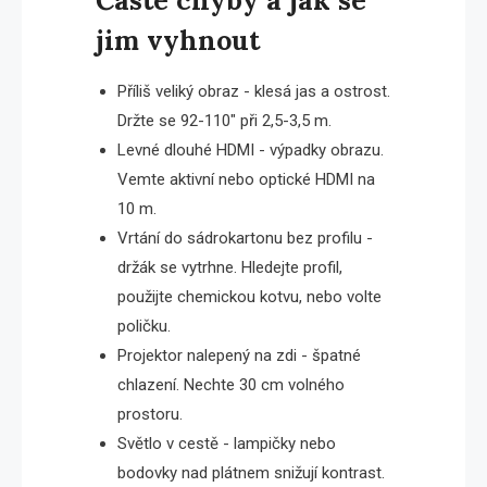
Časté chyby a jak se
jim vyhnout
Příliš veliký obraz - klesá jas a ostrost.
Držte se 92-110″ při 2,5-3,5 m.
Levné dlouhé HDMI - výpadky obrazu.
Vemte aktivní nebo optické HDMI na
10 m.
Vrtání do sádrokartonu bez profilu -
držák se vytrhne. Hledejte profil,
použijte chemickou kotvu, nebo volte
poličku.
Projektor nalepený na zdi - špatné
chlazení. Nechte 30 cm volného
prostoru.
Světlo v cestě - lampičky nebo
bodovky nad plátnem snižují kontrast.