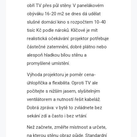
obří TV přes půl stěny. V panelákovém
obýváku 16-20 m2 se dnes dá udělat
slušné domácí kino s rozpočtem 10-40
tisíc Kč podle nároků. Klíčové je mít
realistická očekávání: projektor potřebuje
částečné zatemnění, dobré plátno nebo
alespoň hladkou bílou stěnu a
promyšlené umístění.
Výhoda projektoru je poměr cena-
úhlopříčka a flexibilita. Oproti TV ale
počítejte s nižším jasem, slyšitelným
ventilátorem a nutností řešit kabeláž.
Dobrá zpráva: v bytě to zvládnete bez
sekání zdí a často i bez vrtání.
Než začnete, změřte místnost a určete,
na kterou stěnu obraz půjde. Standardní