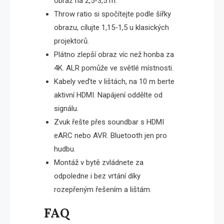
obraz na 2,5-3,5 m.
Throw ratio si spočítejte podle šířky
obrazu, cílujte 1,15-1,5 u klasických
projektorů.
Plátno zlepší obraz víc než honba za
4K. ALR pomůže ve světlé místnosti.
Kabely veďte v lištách, na 10 m berte
aktivní HDMI. Napájení oddělte od
signálu.
Zvuk řešte přes soundbar s HDMI
eARC nebo AVR. Bluetooth jen pro
hudbu.
Montáž v bytě zvládnete za
odpoledne i bez vrtání díky
rozepřeným řešením a lištám.
FAQ