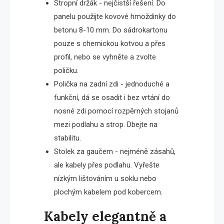
Stropní držák - nejčistší řešení. Do
panelu použijte kovové hmoždinky do
betonu 8-10 mm. Do sádrokartonu
pouze s chemickou kotvou a přes
profil, nebo se vyhněte a zvolte
poličku.
Polička na zadní zdi - jednoduché a
funkční, dá se osadit i bez vrtání do
nosné zdi pomocí rozpěrných stojanů
mezi podlahu a strop. Dbejte na
stabilitu.
Stolek za gaučem - nejméně zásahů,
ale kabely přes podlahu. Vyřešte
nízkým lištováním u soklu nebo
plochým kabelem pod kobercem.
Kabely elegantně a