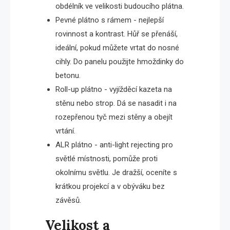
obdélník ve velikosti budoucího plátna.
Pevné plátno s rámem - nejlepší
rovinnost a kontrast. Hůř se přenáší,
ideální, pokud můžete vrtat do nosné
cihly. Do panelu použijte hmoždinky do
betonu.
Roll-up plátno - vyjížděcí kazeta na
stěnu nebo strop. Dá se nasadit i na
rozepřenou tyč mezi stěny a obejít
vrtání.
ALR plátno - anti-light rejecting pro
světlé místnosti, pomůže proti
okolnímu světlu. Je dražší, oceníte s
krátkou projekcí a v obýváku bez
závěsů.
Velikost a