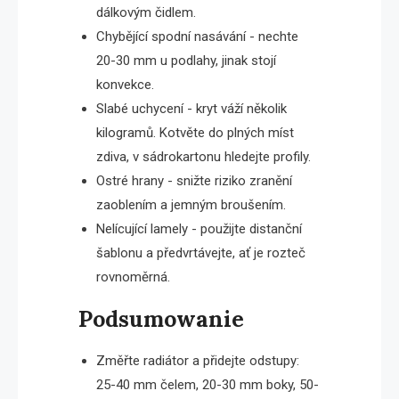
dálkovým čidlem.
Chybějící spodní nasávání - nechte
20-30 mm u podlahy, jinak stojí
konvekce.
Slabé uchycení - kryt váží několik
kilogramů. Kotvěte do plných míst
zdiva, v sádrokartonu hledejte profily.
Ostré hrany - snižte riziko zranění
zaoblením a jemným broušením.
Nelícující lamely - použijte distanční
šablonu a předvrtávejte, ať je rozteč
rovnoměrná.
Podsumowanie
Změřte radiátor a přidejte odstupy:
25-40 mm čelem, 20-30 mm boky, 50-