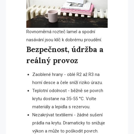
Rovnoměrná rozteč lamel a spodní
nasávání jsou klíč k dobrému proudění.
Bezpečnost, údržba a
reálný provoz
Zaoblené hrany - oblé R2 až R3 na
horní desce a čele sníží riziko úrazu.
Teplotní odolnost - běžně se povrch
krytu dostane na 35-55 °C. Volte
materiály a lepidla s rezervou.
Nezakrývat textiliemi - žádné sušení
prádla na krytu. Dramaticky to snižuje
výkon a může to poškodit povrch.