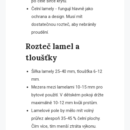
po celé šířce krytu.
Čelní lamely - fungují hlavně jako
ochrana a design. Musí mít
dostatečnou rozteč, aby nebránily
proudění.
Rozteč lamel a
tloušťky
Šířka lamely 25-40 mm, tloušťka 6-12
mm.
Mezera mezi lamelami 10-15 mm pro
bytové použití. V dětském pokoji držte
maximálně 10-12 mm kvůli prstům.
Lamelové pole by mělo mít volný
průřez alespoň 35-45 % čelní plochy.
Čím více, tím menší ztráta výkonu.