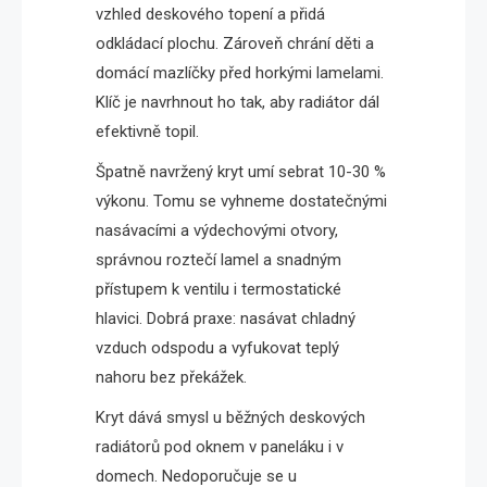
vzhled deskového topení a přidá
odkládací plochu. Zároveň chrání děti a
domácí mazlíčky před horkými lamelami.
Klíč je navrhnout ho tak, aby radiátor dál
efektivně topil.
Špatně navržený kryt umí sebrat 10-30 %
výkonu. Tomu se vyhneme dostatečnými
nasávacími a výdechovými otvory,
správnou roztečí lamel a snadným
přístupem k ventilu i termostatické
hlavici. Dobrá praxe: nasávat chladný
vzduch odspodu a vyfukovat teplý
nahoru bez překážek.
Kryt dává smysl u běžných deskových
radiátorů pod oknem v paneláku i v
domech. Nedoporučuje se u