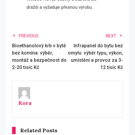
dražší a vyžaduje přesnou výrobu.
Read
PREVIOUS
NEXT
Bioethanolový krb v bytě
Infrapanel do bytu bez
more
bez komína: výběr,
omylu: výběr typu, výkon,
articles
montáž a bezpečnost do
umístění a provoz za 3-
2-20 tisíc Kč
12 tisíc Kč
Kora
Related Posts