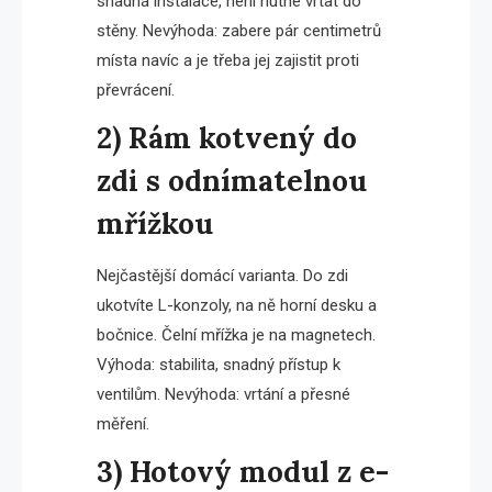
snadná instalace, není nutné vrtat do
stěny. Nevýhoda: zabere pár centimetrů
místa navíc a je třeba jej zajistit proti
převrácení.
2) Rám kotvený do
zdi s odnímatelnou
mřížkou
Nejčastější domácí varianta. Do zdi
ukotvíte L-konzoly, na ně horní desku a
bočnice. Čelní mřížka je na magnetech.
Výhoda: stabilita, snadný přístup k
ventilům. Nevýhoda: vrtání a přesné
měření.
3) Hotový modul z e-