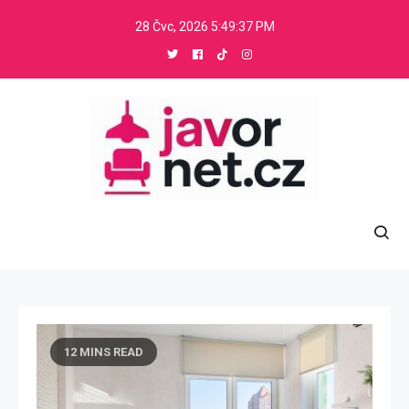
Skip
28 Čvc, 2026
5:49:38 PM
to
content
Javornet
.
12 MINS READ