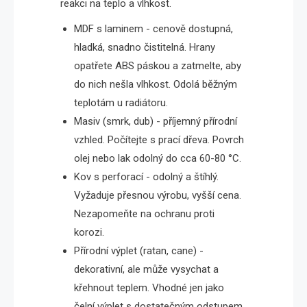
reakci na teplo a vlhkost.
MDF s laminem - cenově dostupná,
hladká, snadno čistitelná. Hrany
opatřete ABS páskou a zatmelte, aby
do nich nešla vlhkost. Odolá běžným
teplotám u radiátoru.
Masiv (smrk, dub) - příjemný přírodní
vzhled. Počítejte s prací dřeva. Povrch
olej nebo lak odolný do cca 60-80 °C.
Kov s perforací - odolný a štíhlý.
Vyžaduje přesnou výrobu, vyšší cena.
Nezapomeňte na ochranu proti
korozi.
Přírodní výplet (ratan, cane) -
dekorativní, ale může vysychat a
křehnout teplem. Vhodné jen jako
čelní výplet s dostatečným odstupem