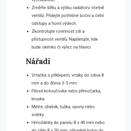
Změřte šířku a výšku radiátoru včetně
ventilů. Přidejte potřebné boční a čelní
odstupy a horní výdech.
Zkontrolujte rovinnost zdi a
přístupnost ventilů. Naplánujte, kde
bude okénko či výřez na hlavici.
Nářadí
Vrtačka s příklepem, vrtáky do zdiva 8
mm a do dřeva 3-5 mm
Pilová kotoučovka nebo přímočarka,
bruska
Metre, úhelník, tužka, spony nebo
svěrky
Hmoždinky do panelu 8 x 40 mm nebo
do cihly 8 x 50 mm, případně kotvy do