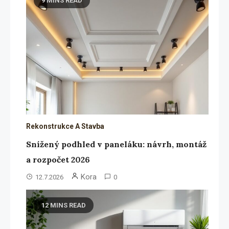
9 MINS READ
Rekonstrukce A Stavba
Snížený podhled v paneláku: návrh, montáž
a rozpočet 2026
Kora
12.7.2026
0
12 MINS READ