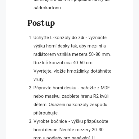
sádrokartonu
Postup
Uchyťte L-konzoly do zdi - vyznačte
výšku horní desky tak, aby mezi ní a
radiátorem vznikla mezera 50-80 mm.
Rozteč konzol cca 40-60 cm.
Vyvrtejte, vložte hmoždinky, dotáhněte
vruty.
Připravte horní desku - nařežte z MDF
nebo masivu, zaoblete hranu R2 kvůli
dětem. Osazení na konzoly zespodu
přišroubujte.
Vyrobte bočnice - výšku přizpůsobte
horní desce. Nechte mezery 20-30
mm u podlahy pro nasávání. U