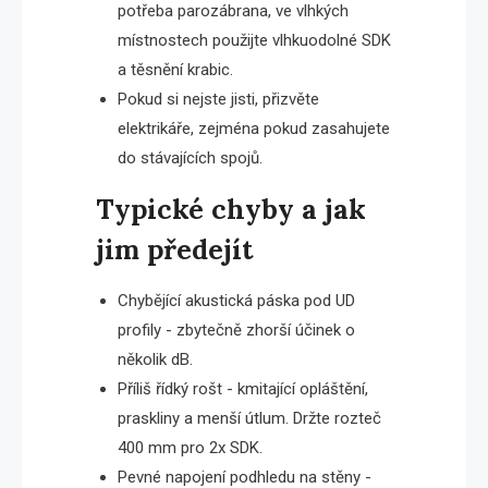
potřeba parozábrana, ve vlhkých
místnostech použijte vlhkuodolné SDK
a těsnění krabic.
Pokud si nejste jisti, přizvěte
elektrikáře, zejména pokud zasahujete
do stávajících spojů.
Typické chyby a jak
jim předejít
Chybějící akustická páska pod UD
profily - zbytečně zhorší účinek o
několik dB.
Příliš řídký rošt - kmitající opláštění,
praskliny a menší útlum. Držte rozteč
400 mm pro 2x SDK.
Pevné napojení podhledu na stěny -