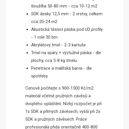
tloušťka 50-80 mm - cca 10-12 m2
SDK desky 12,5 mm - 2 vrstvy, celkem
cca 20-24 m2
Akustická těsnicí páska pod UD profily
- 1 role 30 bm
Akrylátový tmel - 2-3 kartuše
Tmel na spáry + výztužná páska - dle
plochy, cca 5-8 kg tmelu
Penetrace a malířská barva - dle
spotřeby
Cenově počítejte s 900-1500 Kč/m2
materiál včetně pružných závěsů a
dvojitého opláštění. Nízký rozpočet je při
1x SDK a přímých závěsech, vyšší při 2x
SDK a pružných závěsech. Práce
profesionála přidá orientačně 400-800