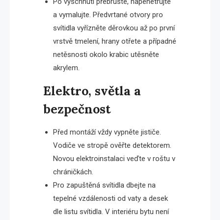
Po vyschnutí přebruste, napenetrujte
a vymalujte. Předvrtané otvory pro
svítidla vyřízněte děrovkou až po první
vrstvě tmelení, hrany otřete a případné
netěsnosti okolo krabic utěsněte
akrylem.
Elektro, světla a
bezpečnost
Před montáží vždy vypněte jističe.
Vodiče ve stropě ověřte detektorem.
Novou elektroinstalaci veďte v roštu v
chráničkách.
Pro zapuštěná svítidla dbejte na
tepelné vzdálenosti od vaty a desek
dle listu svítidla. V interiéru bytu není