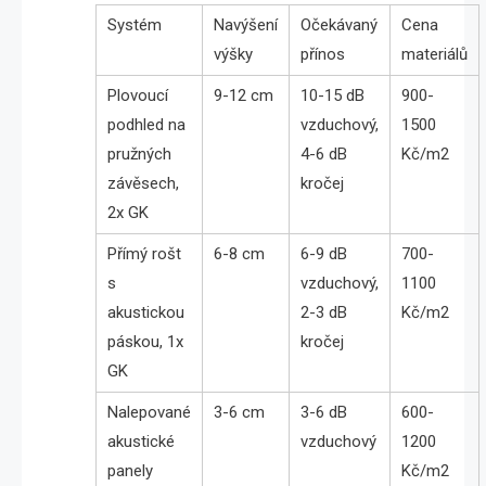
Systém
Navýšení
Očekávaný
Cena
výšky
přínos
materiálů
Plovoucí
9-12 cm
10-15 dB
900-
podhled na
vzduchový,
1500
pružných
4-6 dB
Kč/m2
závěsech,
kročej
2x GK
Přímý rošt
6-8 cm
6-9 dB
700-
s
vzduchový,
1100
akustickou
2-3 dB
Kč/m2
páskou, 1x
kročej
GK
Nalepované
3-6 cm
3-6 dB
600-
akustické
vzduchový
1200
panely
Kč/m2