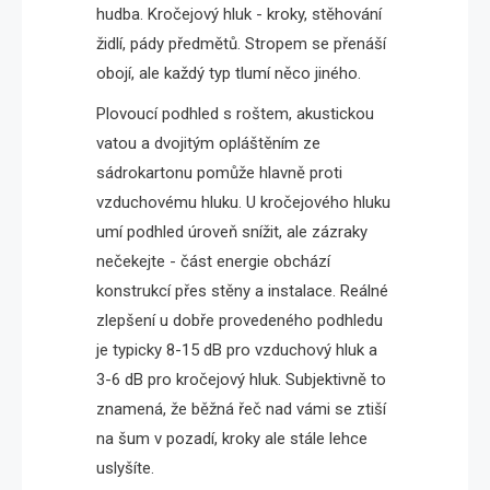
hudba. Kročejový hluk - kroky, stěhování
židlí, pády předmětů. Stropem se přenáší
obojí, ale každý typ tlumí něco jiného.
Plovoucí podhled s roštem, akustickou
vatou a dvojitým opláštěním ze
sádrokartonu pomůže hlavně proti
vzduchovému hluku. U kročejového hluku
umí podhled úroveň snížit, ale zázraky
nečekejte - část energie obchází
konstrukcí přes stěny a instalace. Reálné
zlepšení u dobře provedeného podhledu
je typicky 8-15 dB pro vzduchový hluk a
3-6 dB pro kročejový hluk. Subjektivně to
znamená, že běžná řeč nad vámi se ztiší
na šum v pozadí, kroky ale stále lehce
uslyšíte.