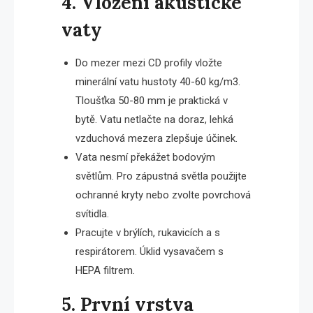
4. Vložení akustické
vaty
Do mezer mezi CD profily vložte
minerální vatu hustoty 40-60 kg/m3.
Tloušťka 50-80 mm je praktická v
bytě. Vatu netlačte na doraz, lehká
vzduchová mezera zlepšuje účinek.
Vata nesmí překážet bodovým
světlům. Pro zápustná světla použijte
ochranné kryty nebo zvolte povrchová
svítidla.
Pracujte v brýlích, rukavicích a s
respirátorem. Úklid vysavačem s
HEPA filtrem.
5. První vrstva