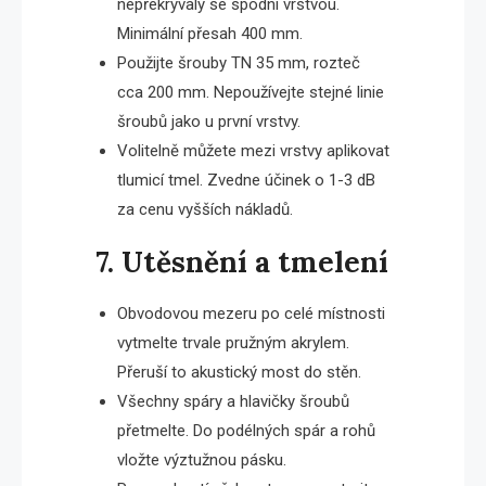
nepřekrývaly se spodní vrstvou.
Minimální přesah 400 mm.
Použijte šrouby TN 35 mm, rozteč
cca 200 mm. Nepoužívejte stejné linie
šroubů jako u první vrstvy.
Volitelně můžete mezi vrstvy aplikovat
tlumicí tmel. Zvedne účinek o 1-3 dB
za cenu vyšších nákladů.
7. Utěsnění a tmelení
Obvodovou mezeru po celé místnosti
vytmelte trvale pružným akrylem.
Přeruší to akustický most do stěn.
Všechny spáry a hlavičky šroubů
přetmelte. Do podélných spár a rohů
vložte výztužnou pásku.