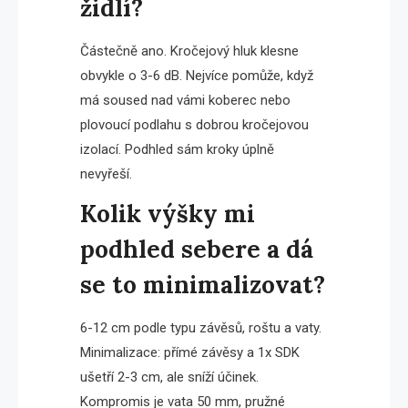
židlí?
Částečně ano. Kročejový hluk klesne
obvykle o 3-6 dB. Nejvíce pomůže, když
má soused nad vámi koberec nebo
plovoucí podlahu s dobrou kročejovou
izolací. Podhled sám kroky úplně
nevyřeší.
Kolik výšky mi
podhled sebere a dá
se to minimalizovat?
6-12 cm podle typu závěsů, roštu a vaty.
Minimalizace: přímé závěsy a 1x SDK
ušetří 2-3 cm, ale sníží účinek.
Kompromis je vata 50 mm, pružné