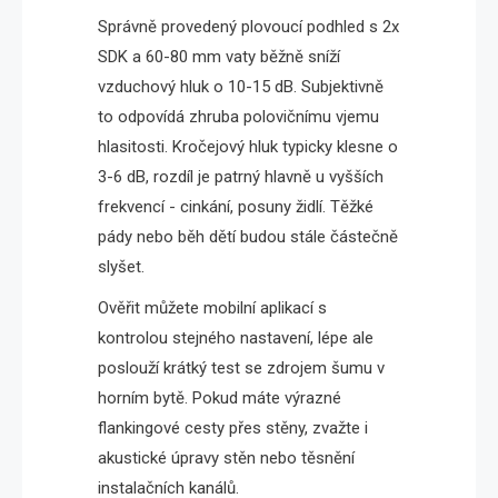
Správně provedený plovoucí podhled s 2x
SDK a 60-80 mm vaty běžně sníží
vzduchový hluk o 10-15 dB. Subjektivně
to odpovídá zhruba polovičnímu vjemu
hlasitosti. Kročejový hluk typicky klesne o
3-6 dB, rozdíl je patrný hlavně u vyšších
frekvencí - cinkání, posuny židlí. Těžké
pády nebo běh dětí budou stále částečně
slyšet.
Ověřit můžete mobilní aplikací s
kontrolou stejného nastavení, lépe ale
poslouží krátký test se zdrojem šumu v
horním bytě. Pokud máte výrazné
flankingové cesty přes stěny, zvažte i
akustické úpravy stěn nebo těsnění
instalačních kanálů.