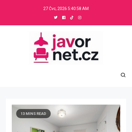
Skip
27 Čvc, 2026
5:41:00 AM
to
content
Javornet
.
13 MINS READ