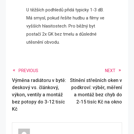
U těžších podhledů přidá typicky 1-3 dB.
Má smysl, pokud řešíte hudbu a filmy ve
vyšších hlasitostech. Pro běžný byt
postačí 2x GK bez tmelu a důsledné
utěsnění obvodu.
Read
PREVIOUS
NEXT
Výměna radiátoru v bytě:
Stínění střešních oken v
more
deskový vs. článkový,
podkroví: výběr, měření
articles
výkon, ventily a montáž
a montáž bez chyb do
bez potopy do 3-12 tisíc
2-15 tisíc Kč na okno
Kč