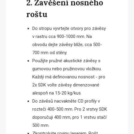
2. Zavěšení nosného
roštu
Do stropu vyvrtejte otvory pro závěsy
v rastru cca 900-1000 mm. Na
obvodu dejte závěsy blíže, cca 500-
700 mm od stěny.
Použijte pružné akustické závěsy s
gumovou nebo pružinovou vložkou.
Každý má definovanou nosnost - pro
2x SDK volte závěsy dimenzované
alespoň na 15-20 kg/kus.
Do závěsů nacvakněte CD profily v
rozteči 400-500 mm. Pro 2 vrstvy SDK
doporučuji 400 mm, pro 1 vrstvu stačí
500 mm.
Zkontrolujte rovinu laserem. Rošt