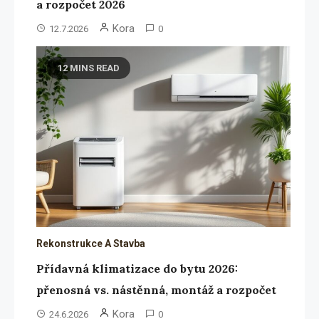
a rozpočet 2026
Kora
12.7.2026
0
12 MINS READ
Rekonstrukce A Stavba
Přídavná klimatizace do bytu 2026:
přenosná vs. nástěnná, montáž a rozpočet
Kora
24.6.2026
0