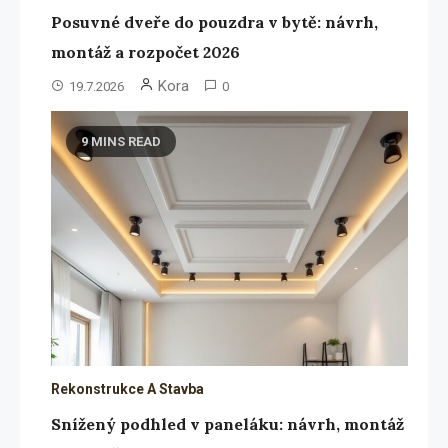
Posuvné dveře do pouzdra v bytě: návrh,
montáž a rozpočet 2026
Kora
19.7.2026
0
9 MINS READ
Rekonstrukce A Stavba
Snížený podhled v paneláku: návrh, montáž