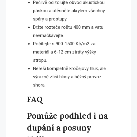
Pečlivě odizolujte obvod akustickou
páskou a utěsněte akrylem všechny
spáry a prostupy.
Držte rozteče roštu 400 mm a vatu
nevmačkávejte.
Počítejte s 900-1500 Kč/m2 za
materiál a 6-12 cm ztráty výšky
stropu.
Neřeší kompletně kročejový hluk, ale
výrazně ztiší hlasy a běžný provoz
shora.
FAQ
Pomůže podhled i na
dupání a posuny