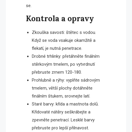
se.
Kontrola a opravy
Zkouška savosti: štětec s vodou.
Když se voda vsakuje okamžitě a
flekatí, je nutná penetrace.
Drobné trhlinky: přetáhněte finálním
stěrkovým tmelem, po vytvrdnutí
přebruste zrnem 120-180.
Prohlubně a rýhy: vyplňte sádrovým
tmelem, větší plochy dotáhněte
finálním štukem, srovnejte latí.
Staré barvy: křída a mastnota dolů.
Křídovaté nátěry seškrábejte a
zpevněte penetrací. Lesklé barvy
přebruste pro lepší přilnavost.