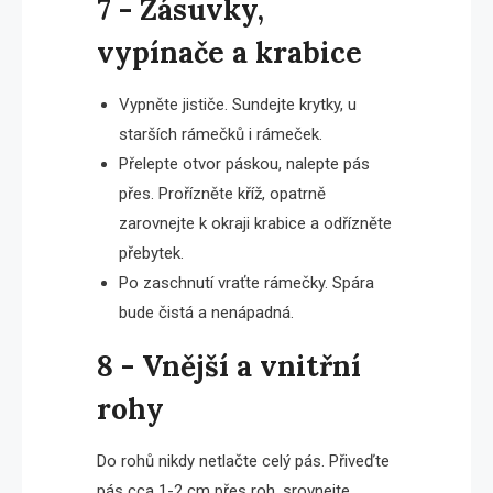
7 - Zásuvky,
vypínače a krabice
Vypněte jističe. Sundejte krytky, u
starších rámečků i rámeček.
Přelepte otvor páskou, nalepte pás
přes. Prořízněte kříž, opatrně
zarovnejte k okraji krabice a odřízněte
přebytek.
Po zaschnutí vraťte rámečky. Spára
bude čistá a nenápadná.
8 - Vnější a vnitřní
rohy
Do rohů nikdy netlačte celý pás. Přiveďte
pás cca 1-2 cm přes roh, srovnejte,