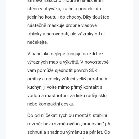
strhává nasucho. Hodí se na akcentní
stěnu v obýváku, za čelo postele, do
jídelního koutu i do chodby. Díky tloušťce
částečně maskuje drobné vlasové
trhlinky a nerovnosti, ale zázraky od ní
nečekejte.
V paneláku nejlépe funguje na zdi bez
výrazných map a výkvětů. V novostavbě
vám pomůže sjednotit povrch SDK i
omítky a opticky zútulní velký prostor. V
kuchyni ji volte mimo přímý kontakt s
vodou a mastnotou, za linku raději sklo
nebo kompaktní desku.
Co od ní čekat: rychlou montáž, stabilní
rozměr bez rozměrového „pracování“ při
schnutí a snadnou výměnu za pár let. Co