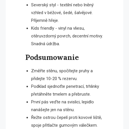
Severský styl - textilní nebo lněný
vzhled v béžové, šedé, šalvějové.
Příjemně hřeje.
Kids friendly - vinyl na vliesu,
otěruvzdorný povrch, decentní motivy.
Snadná údržba.
Podsumowanie
Změřte stěnu, spočítejte pruhy a
přidejte 10-20 % rezervu.
Podklad sjednoťte penetrací, trhlinky
přetáhněte tmelem a přebruste.
První pás veďte na svislici, lepidlo
nanášejte jen na stěnu.
Řežte ostrou čepelí proti kovové liště,
spoje přitlačte gumovým válečkem.