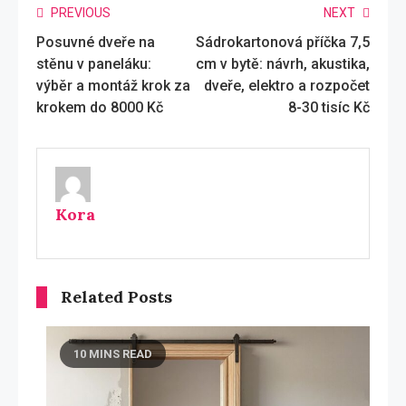
Read
PREVIOUS
NEXT
Posuvné dveře na
Sádrokartonová příčka 7,5
more
stěnu v paneláku:
cm v bytě: návrh, akustika,
articles
výběr a montáž krok za
dveře, elektro a rozpočet
krokem do 8000 Kč
8-30 tisíc Kč
Kora
Related Posts
10 MINS READ