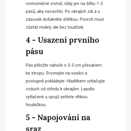
rovnoměrné vrstvě, vždy jen na šířku 1-2
pásů, aby neoschlo. Po okrajích zdi a u
zásuvek doťukněte štětkou. Povrch musí
zůstat mokrý, ale bez loužiček.
4 - Usazení prvního
pásu
Pás přiložte nahoře s 3-5 cm přesahem
ke stropu. Srovnejte na svislici a
postupně pokládejte. Hladítkem vytlačujte
vzduch od středu k okrajům. Lepidlo
vytlačené u spojů setřete vlhkou
houbičkou.
5 - Napojování na
sraz