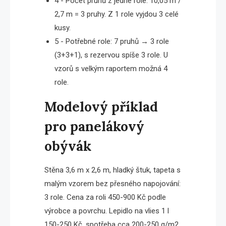
4 - Počet pruhů z jedné role: 10,05 m /
2,7 m = 3 pruhy. Z 1 role vyjdou 3 celé
kusy.
5 - Potřebné role: 7 pruhů → 3 role
(3+3+1), s rezervou spíše 3 role. U
vzorů s velkým raportem možná 4
role.
Modelový příklad
pro panelákový
obývák
Stěna 3,6 m x 2,6 m, hladký štuk, tapeta s
malým vzorem bez přesného napojování:
3 role. Cena za roli 450-900 Kč podle
výrobce a povrchu. Lepidlo na vlies 1 l
150-250 Kč, spotřeba cca 200-250 g/m2.