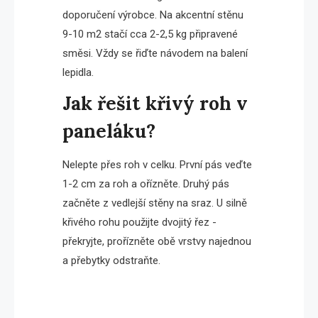
doporučení výrobce. Na akcentní stěnu
9-10 m2 stačí cca 2-2,5 kg připravené
směsi. Vždy se řiďte návodem na balení
lepidla.
Jak řešit křivý roh v
paneláku?
Nelepte přes roh v celku. První pás veďte
1-2 cm za roh a ořízněte. Druhý pás
začněte z vedlejší stěny na sraz. U silně
křivého rohu použijte dvojitý řez -
překryjte, prořízněte obě vrstvy najednou
a přebytky odstraňte.