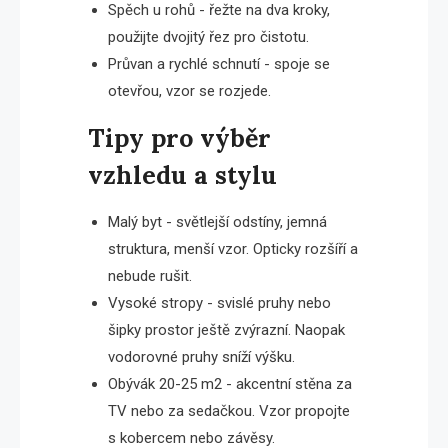
Spěch u rohů - řežte na dva kroky,
použijte dvojitý řez pro čistotu.
Průvan a rychlé schnutí - spoje se
otevřou, vzor se rozjede.
Tipy pro výběr
vzhledu a stylu
Malý byt - světlejší odstíny, jemná
struktura, menší vzor. Opticky rozšíří a
nebude rušit.
Vysoké stropy - svislé pruhy nebo
šipky prostor ještě zvýrazní. Naopak
vodorovné pruhy sníží výšku.
Obývák 20-25 m2 - akcentní stěna za
TV nebo za sedačkou. Vzor propojte
s kobercem nebo závěsy.