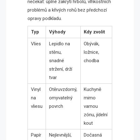
nečekat: úplné zakrytí hrbolů, vlhkostních
problémů a křivých rohů bez předchozí
opravy podkladu.
Typ
Výhody
Kdy zvolit
Vlies
Lepidlo na
Obývák,
stěnu,
ložnice,
snadné
chodba
stržení, drží
tvar
Vinyl
Otěruvzdorný,
Kuchyně
na
omyvatelný
mimo
vliesu
povrch
varnou
zónu, jídelní
kout
Papír
Nejlevnější,
Dočasná