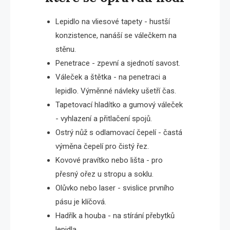
Lepidlo na vliesové tapety - hustší
konzistence, nanáší se válečkem na
stěnu.
Penetrace - zpevní a sjednotí savost.
Váleček a štětka - na penetraci a
lepidlo. Výměnné návleky ušetří čas.
Tapetovací hladítko a gumový váleček
- vyhlazení a přitlačení spojů.
Ostrý nůž s odlamovací čepelí - častá
výměna čepelí pro čistý řez.
Kovové pravítko nebo lišta - pro
přesný ořez u stropu a soklu.
Olůvko nebo laser - svislice prvního
pásu je klíčová.
Hadřík a houba - na stírání přebytků
lepidla.