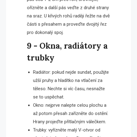
ořízněte a další pás veďte z druhé strany
na sraz. U křivých rohů raději řežte na dvě
části s přesahem a proveďte dvojitý řez
pro dokonalý spoj.
9 - Okna, radiátory a
trubky
Radiátor: pokud nejde sundat, použijte
užší pruhy a hladítko na vtlačení za
těleso. Nechte si víc času, nesnažte
se to uspěchat.
Okno: nejprve nalepte celou plochu a
až potom přesah zařízněte do ostění.
Hrany projeďte přítlačným válečkem.
Trubky: vyřízněte malý V-otvor od