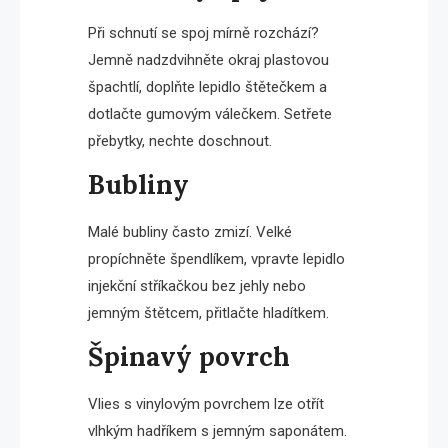
Při schnutí se spoj mírně rozchází?
Jemně nadzdvihněte okraj plastovou
špachtlí, doplňte lepidlo štětečkem a
dotlačte gumovým válečkem. Setřete
přebytky, nechte doschnout.
Bubliny
Malé bubliny často zmizí. Velké
propíchněte špendlíkem, vpravte lepidlo
injekční stříkačkou bez jehly nebo
jemným štětcem, přitlačte hladítkem.
Špinavý povrch
Vlies s vinylovým povrchem lze otřít
vlhkým hadříkem s jemným saponátem.