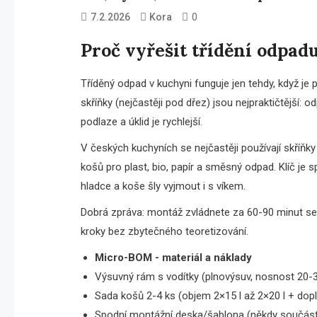
0
7.2.2026
Kora
Proč vyřešit třídění odpad
Tříděný odpad v kuchyni funguje jen tehdy, když je
skříňky (nejčastěji pod dřez) jsou nejpraktičtější: 
podlaze a úklid je rychlejší.
V českých kuchyních se nejčastěji používají skříň
košů pro plast, bio, papír a směsný odpad. Klíč je s
hladce a koše šly vyjmout i s víkem.
Dobrá zpráva: montáž zvládnete za 60-90 minut se 
kroky bez zbytečného teoretizování.
Micro-BOM - materiál a náklady
Výsuvný rám s vodítky (plnovýsuv, nosnost 20-
Sada košů 2-4 ks (objem 2×15 l až 2×20 l + dop
Spodní montážní deska/šablona (někdy součást