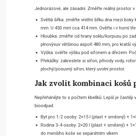
Jednorázové, ale zásadní. Změřte reálný prostor v k
Světlá šířka: změřte vnitřní šířku dna mezi bok
mm. U 450 mm cca 414 mm. Ověřte i v horní tře
Hloubka: změřte od hrany soklu/korpusu po zadn
plnovýsuv většinou aspoň 480 mm, pro kratší v
Výška: ověřte výšku pod sifonem a dřezem. Poč
Překážky: zakreslete si sifon, přívody vody, roh
plochý/posuvný sifon, který uvolní prostor.
Jak zvolit kombinaci košů p
Nepřehánějte to s počtem kbelíků. Lepší je častěj
bioodpad.
Byt pro 1-2 osoby: 2×15 l (plast + směsný) + 1×
Rodina 3-4 osoby: 2×20 l (plast + směsný) + 1×15 
do menšího koše se separátním víkem.