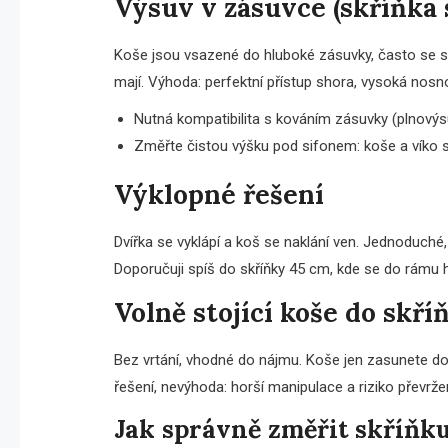
Výsuv v zásuvce (skříňka 
Koše jsou vsazené do hluboké zásuvky, často se skr
mají. Výhoda: perfektní přístup shora, vysoká nosno
Nutná kompatibilita s kováním zásuvky (plnovýs
Změřte čistou výšku pod sifonem: koše a víko s
Výklopné řešení
Dvířka se vyklápí a koš se naklání ven. Jednoduché,
Doporučuji spíš do skříňky 45 cm, kde se do rámu hů
Volně stojící koše do skří
Bez vrtání, vhodné do nájmu. Koše jen zasunete do 
řešení, nevýhoda: horší manipulace a riziko převržen
Jak správně změřit skříňku