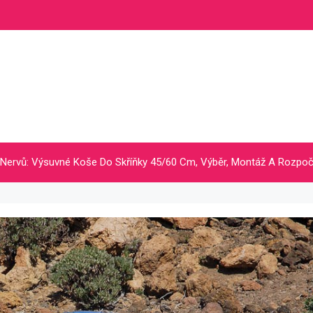
 Nervů: Výsuvné Koše Do Skříňky 45/60 Cm, Výběr, Montáž A Rozpo