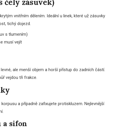
s čely zásuvek)
ytým vnitřním dělením. Ideální u linek, které už zásuvky
st, tichý dojezd.
uv s tlumením)
e musí vejít
 levné, ale menší objem a horší přístup do zadních částí.
ř vejdou tři frakce.
ňky
korpusu a případně zafixujete protiskluzem. Nejlevnější
í.
 a sifon