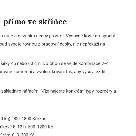
u přímo ve skříňce
 po ruce a nezabírá cenný prostor. Výsuvné koše do spodní
odpad sypete rovnou z pracovní desky, nic nepřekáží na
ky šířky 45 nebo 60 cm. Do obou se vejde kombinace 2-4
právné zaměření a zvolení kování tak, aby výsuv jezdil
základním nářadím. Níže najdete konkrétní typy, rozměry a
30 kg): 900-1800 Kč/kus
lňkové 8-12 l): 500-1200 Kč
í rámu): 0-300 Kč