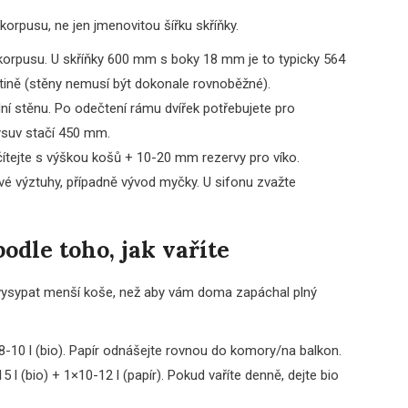
orpusu, ne jen jmenovitou šířku skříňky.
y korpusu. U skříňky 600 mm s boky 18 mm je to typicky 564
tině (stěny nemusí být dokonale rovnoběžné).
í stěnu. Po odečtení rámu dvířek potřebujete pro
ýsuv stačí 450 mm.
ítejte s výškou košů + 10-20 mm rezervy pro víko.
ové výztuhy, případně vývod myčky. U sifonu zvažte
odle toho, jak vaříte
i vysypat menší koše, než aby vám doma zapáchal plný
8-10 l (bio). Papír odnášejte rovnou do komory/na balkon.
l (bio) + 1×10-12 l (papír). Pokud vaříte denně, dejte bio