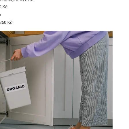
0 Kč
č
-250 Kč