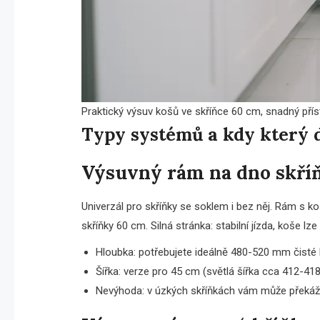
Praktický výsuv košů ve skříňce 60 cm, snadný příst
Typy systémů a kdy který 
Výsuvný rám na dno skří
Univerzál pro skříňky se soklem i bez něj. Rám s k
skříňky 60 cm. Silná stránka: stabilní jízda, koše lz
Hloubka: potřebujete ideálně 480-520 mm čisté
Šířka: verze pro 45 cm (světlá šířka cca 412-4
Nevýhoda: v úzkých skříňkách vám může překáž