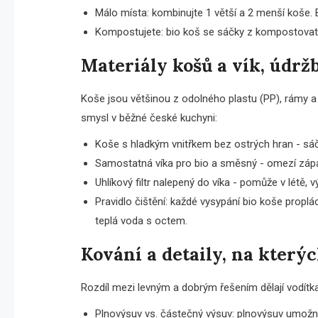
Málo místa: kombinujte 1 větší a 2 menší koše. B
Kompostujete: bio koš se sáčky z kompostovate
Materiály košů a vík, údrž
Koše jsou většinou z odolného plastu (PP), rámy a
smysl v běžné české kuchyni:
Koše s hladkým vnitřkem bez ostrých hran - sáče
Samostatná víka pro bio a směsný - omezí záp
Uhlíkový filtr nalepený do víka - pomůže v létě,
Pravidlo čištění: každé vysypání bio koše proplá
teplá voda s octem.
Kování a detaily, na kterýc
Rozdíl mezi levným a dobrým řešením dělají vodítk
Plnovýsuv vs. částečný výsuv: plnovýsuv umožní