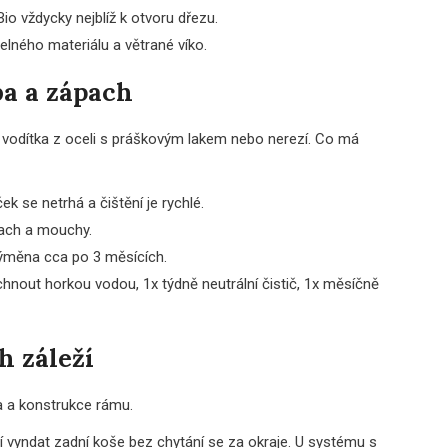
io vždycky nejblíž k otvoru dřezu.
lného materiálu a větrané víko.
ba a zápach
 vodítka z oceli s práškovým lakem nebo nerezí. Co má
k se netrhá a čištění je rychlé.
ach a mouchy.
 výměna cca po 3 měsících.
chnout horkou vodou, 1x týdně neutrální čistič, 1x měsíčně
h záleží
a a konstrukce rámu.
 vyndat zadní koše bez chytání se za okraje. U systému s