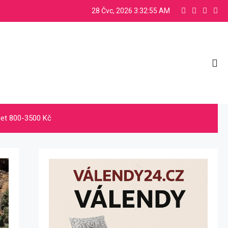
28 Čvc, 2026
3:32:56 AM
čet 800-3500 Kč