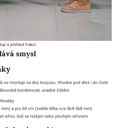
up a přehled frakcí.
dává smysl
ňky
oši se montuje na dno korpusu. Vhodné pod dřez i do čisté
e libovolně kombinovat, snadné čištění.
 hloubky
18 mm) a pro 60 cm (světlá šířka cca 564-568 mm)
et sifon, řeší se nízkým nebo plochým sifonem